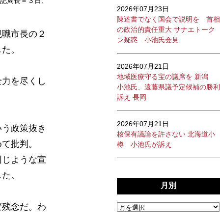
記局長＝３日、
2026年07月23日
陳述書でなく国会で説明を 首相
の政治的責任重大 サナエトーク
現職市長の２
ン疑惑 小池氏会見
した。
2026年07月21日
地域医療守る宝の議席を 新潟
全力を尽くし
小池氏、遠藤県議予定候補の勝利
訴え 長岡
2026年07月21日
いう政策抜き
核保有議論を許さない 北海道小
めて批判。
樽 小池氏が訴え
同じような宣
した。
月別
変残念だ。わ