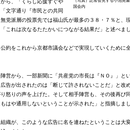
（写真）記者会見する小池晃書
から、「くらし応援すぐや
国会内
、「文字通り『市民との共同
、無党派層の投票先では福山氏が最多の３８・７％と、
、「これは次なるたたかいにつながる結果だ」と述べま
公約をこれから京都市議会などで実現していくために
陣営から、一部新聞に「共産党の市長は『ＮＯ』」と
ト広告が出されたのは「断じて許されないことだ」と改
がり怒りの声を上げた。そして相手陣営も、その後再び
はもはや通用しないということが示された」と指摘しま
組織が、このような広告に名を連ねたということは大