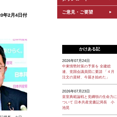
ご意見・ご要望
20年2月4日付
かけある記
2026年07月24日
中東情勢対策の予算を 全建総
連、党国会議員団に要請 「４月
注文の資材、今届き始めた」
2026年07月23日
皇室典範論戦と党綱領の生命力に
ついて 日本共産党書記局長 小
池晃