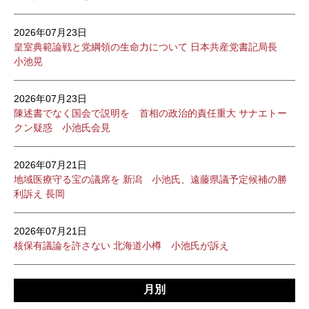
2026年07月23日
皇室典範論戦と党綱領の生命力について 日本共産党書記局長
小池晃
2026年07月23日
陳述書でなく国会で説明を 首相の政治的責任重大 サナエトー
クン疑惑 小池氏会見
2026年07月21日
地域医療守る宝の議席を 新潟 小池氏、遠藤県議予定候補の勝
利訴え 長岡
2026年07月21日
核保有議論を許さない 北海道小樽 小池氏が訴え
月別