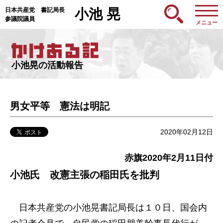
日本共産党 書記局長
小池 晃
参議院議員
メニュー
小池晃の活動報告
男女平等 憲法は明記
2020年02月12日
赤旗2020年2月11日付
小池氏 改憲主張の稲田氏を批判
日本共産党の小池晃書記局長は１０日、国会内