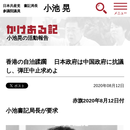
日本共産党 書記局長
小池 晃
参議院議員
メニュー
小池晃の活動報告
香港の自治蹂躙 日本政府は中国政府に抗議
し、弾圧中止求めよ
2020年08月12日
赤旗2020年8月12日付
小池書記局長が要求