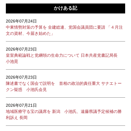
かけある記
2026年07月24日
中東情勢対策の予算を 全建総連、党国会議員団に要請 「４月注
文の資材、今届き始めた」
2026年07月23日
皇室典範論戦と党綱領の生命力について 日本共産党書記局長
小池晃
2026年07月23日
陳述書でなく国会で説明を 首相の政治的責任重大 サナエトー
クン疑惑 小池氏会見
2026年07月21日
地域医療守る宝の議席を 新潟 小池氏、遠藤県議予定候補の勝
利訴え 長岡