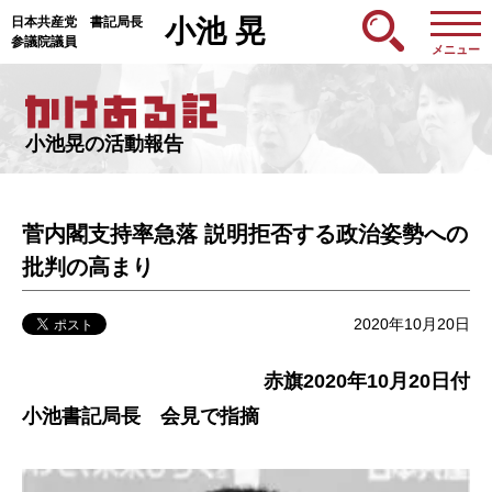
日本共産党 書記局長
小池 晃
参議院議員
メニュー
小池晃の活動報告
菅内閣支持率急落 説明拒否する政治姿勢への
批判の高まり
2020年10月20日
赤旗2020年10月20日付
小池書記局長 会見で指摘