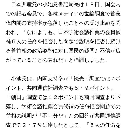
日本共産党の小池晃書記局長は１９日、国会内
での記者会見で、各種メディアの世論調査で菅義
偉内閣の支持率が急落したことへの受け止めを問
われ、「なによりも、日本学術会議推薦の会員候
補６人の任命を拒否した問題で説明を拒否し続け
る菅首相の政治姿勢に対し国民の疑問と不信が広
がっていることの表れだ」と強調しました。
小池氏は、内閣支持率が「読売」調査では７ポ
イント、共同通信社調査でも５・９ポイント、
「朝日」調査では１２ポイントも前回調査より下
落し、学術会議推薦会員候補の任命拒否問題での
首相の説明が「不十分だ」との回答が共同通信調
査で７２・７％に達したとして、「６人の任命を