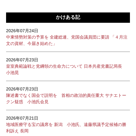
かけある記
2026年07月24日
中東情勢対策の予算を 全建総連、党国会議員団に要請 「４月注
文の資材、今届き始めた」
2026年07月23日
皇室典範論戦と党綱領の生命力について 日本共産党書記局長
小池晃
2026年07月23日
陳述書でなく国会で説明を 首相の政治的責任重大 サナエトー
クン疑惑 小池氏会見
2026年07月21日
地域医療守る宝の議席を 新潟 小池氏、遠藤県議予定候補の勝
利訴え 長岡