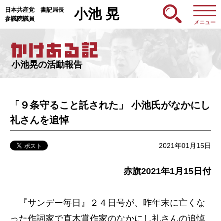
日本共産党 書記局長
小池 晃
参議院議員
メニュー
小池晃の活動報告
「９条守ること託された」 小池氏がなかにし
礼さんを追悼
2021年01月15日
赤旗2021年1月15日付
『サンデー毎日』２４日号が、昨年末に亡くな
った作詞家で直木賞作家のなかにし礼さんの追悼