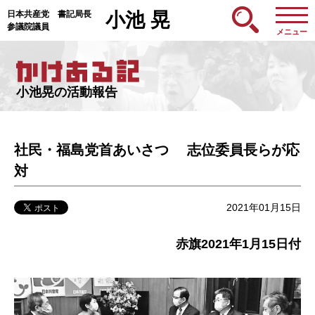
日本共産党 書記局長
小池 晃
参議院議員
メニュー
小池晃の活動報告
社民・福島党首あいさつ 志位委員長らが応
対
2021年01月15日
赤旗2021年1月15日付