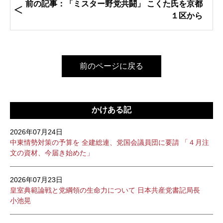
前の記事：「ミスター野党共闘」 こくた氏を京都
１区から
前のページに戻る
かけある記
2026年07月24日
中東情勢対策の予算を 全建総連、党国会議員団に要請 「４月注
文の資材、今届き始めた」
2026年07月23日
皇室典範論戦と党綱領の生命力について 日本共産党書記局長
小池晃