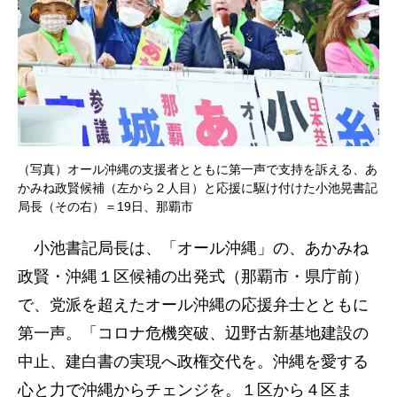
（写真）オール沖縄の支援者とともに第一声で支持を訴える、あ
かみね政賢候補（左から２人目）と応援に駆け付けた小池晃書記
局長（その右）＝19日、那覇市
小池書記局長は、「オール沖縄」の、あかみね
政賢・沖縄１区候補の出発式（那覇市・県庁前）
で、党派を超えたオール沖縄の応援弁士とともに
第一声。「コロナ危機突破、辺野古新基地建設の
中止、建白書の実現へ政権交代を。沖縄を愛する
心と力で沖縄からチェンジを。１区から４区ま