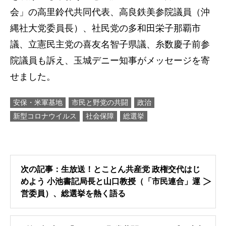
会」の高里鈴代共同代表、高良鉄美参院議員（沖
縄社大党委員長）、社民党の多和田栄子那覇市
議、立憲民主党の喜友名智子県議、糸数慶子前参
院議員も訴え、玉城デニー知事がメッセージを寄
せました。
安保・米軍基地
市民と野党の共闘
政治
新型コロナウイルス
社会保障
総選挙
次の記事：生放送！とことん共産党 政権交代はじ
めよう 小池書記局長と山口教授（「市民連合」運
営委員）、総選挙を熱く語る