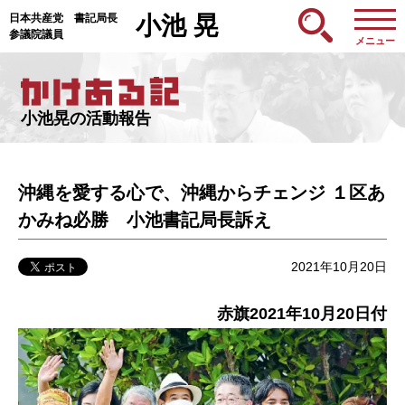
日本共産党 書記局長
小池 晃
参議院議員
メニュー
小池晃の活動報告
沖縄を愛する心で、沖縄からチェンジ １区あ
かみね必勝 小池書記局長訴え
2021年10月20日
赤旗2021年10月20日付