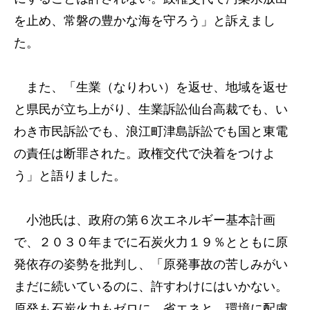
を止め、常磐の豊かな海を守ろう」と訴えまし
た。
また、「生業（なりわい）を返せ、地域を返せ
と県民が立ち上がり、生業訴訟仙台高裁でも、い
わき市民訴訟でも、浪江町津島訴訟でも国と東電
の責任は断罪された。政権交代で決着をつけよ
う」と語りました。
小池氏は、政府の第６次エネルギー基本計画
で、２０３０年までに石炭火力１９％とともに原
発依存の姿勢を批判し、「原発事故の苦しみがい
まだに続いているのに、許すわけにはいかない。
原発も石炭火力もゼロに。省エネと、環境に配慮