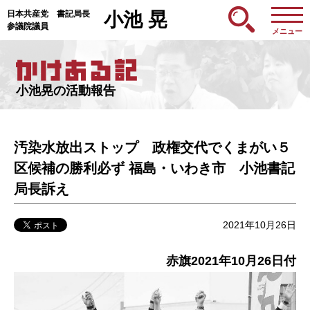
日本共産党 書記局長
小池 晃
参議院議員
メニュー
小池晃の活動報告
汚染水放出ストップ 政権交代でくまがい５
区候補の勝利必ず 福島・いわき市 小池書記
局長訴え
2021年10月26日
赤旗2021年10月26日付