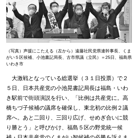
（写真）声援にこたえる（左から）遠藤社民党県連幹事長、くま
がい５区候補、小池書記局長、古市県議（立民）＝25日、福島県
いわき市
大激戦となっている総選挙（３１日投票）で２
５日、日本共産党の小池晃書記局長は福島・いわ
き駅前で街頭演説を行い、「比例は共産党に。高
橋ちづ子候補の議席を確保し、東北初の比例２議
席へ。あと二回り、三回り広げ、せめぎ合いに競
り勝とう」と呼びかけ、福島５区の野党統一候
補・日本共産党のくまがい智候補の必勝を訴えま