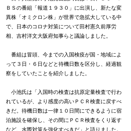
ＢＳの番組「報道１９３０」に出演し、新たな変
異株「オミクロン株」が世界で急拡大している中
で、日本のコロナ対策について田村憲久前厚労
相、吉村洋文大阪府知事らと議論しました。
番組は冒頭、今までの入国検疫が国・地域によ
って３日・６日などと待機日数を区分し、経過観
察をしていたことを紹介しました。
小池氏は「入国時の検査は抗原定量検査で行わ
れているが、より感度の高いＰＣＲ検査に戻すべ
きだ。待機日数は一律１０日間にできるように宿
泊施設を確保し、その間にＰＣＲ検査をくり返す
など、水際対策を強化すべきだ」と語りました。