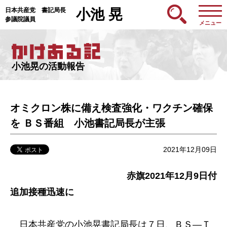
日本共産党 書記局長
小池 晃
参議院議員
メニュー
小池晃の活動報告
オミクロン株に備え検査強化・ワクチン確保
を ＢＳ番組 小池書記局長が主張
2021年12月09日
赤旗2021年12月9日付
追加接種迅速に
日本共産党の小池晃書記局長は７日、ＢＳ―Ｔ