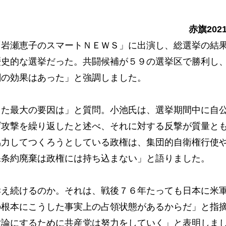
赤旗202
岩瀬恵子のスマートＮＥＷＳ」に出演し、総選挙の結
歴史的な選挙だった。共闘候補が５９の選挙区で勝利し
闘の効果はあった」と強調しました。
た最大の要因は」と質問。小池氏は、選挙期間中に自
げ攻撃を繰り返したと述べ、それに対する反撃が質量と
協力してつくろうとしている政権は、集団的自衛権行使
保条約廃棄は政権には持ち込まない」と語りました。
え続けるのか。それは、戦後７６年たっても日本に米
の根本にこうした事実上の占領状態があるからだ」と指
世論にするために共産党は努力をしていく」と表明しま