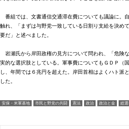
番組では、文書通信交通滞在費についても議論に。自
触れ、「まずは与野党一致している日割り支給を決め
要だ」と述べました。
岩瀬氏から岸田政権の見方について問われ、「危険な
実的な選択肢としている。軍事費についてもＧＤＰ（
し、年間では６兆円を超えた。岸田首相はよくハト派と
した。
安保・米軍基地
市民と野党の共闘
憲法
政治
政治と金
総選