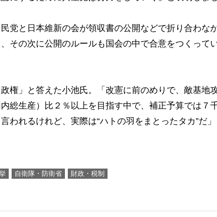
民党と日本維新の会が領収書の公開などで折り合わな
て、その次に公開のルールも国会の中で合意をつくって
政権」と答えた小池氏。「改憲に前のめりで、敵基地
国内総生産）比２％以上を目指す中で、補正予算では７
言われるけれど、実際は“ハトの羽をまとったタカ”だ
挙
自衛隊・防衛省
財政・税制