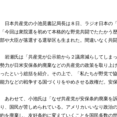
日本共産党の小池晃書記局長は８日、ラジオ日本の「
「今回は衆院選を初めて本格的な野党共闘でたたかう
部や大臣が落選する選挙区も生まれた。間違いなく共
岩瀬氏は「共産党が公示前から２議席減らしてしまっ
勢力が日米安保条約廃棄などの共産党の政策を取り上
ったという総括を紹介。その上で、「私たちが野党で
能力などの戦争する国づくりをやめさせる政権だ。安
あわせて、小池氏は「なぜ共産党が安保条約廃棄を訴
り、国民が苦しめられている。アメリカいいなり政治
約を廃棄し、友好条約に変えていくことを国民多数の