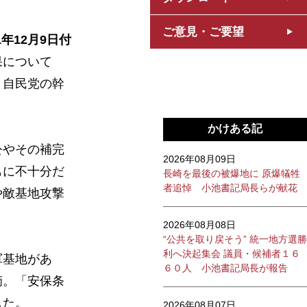
ご意見・ご要望
1年12月9日付
果について
、自民党の幹
かけある記
公やその補完
2026年08月09日
もに不十分だ
長崎を最後の被爆地に 原爆犠牲
者追悼 小池書記局長らが献花
や敵基地攻撃
2026年08月08日
“公共を取り戻そう” 統一地方選勝
利へ決起集会 議員・候補者１６
軍基地があ
６０人 小池書記局長が報告
摘。「安保条
した。
2026年08月07日