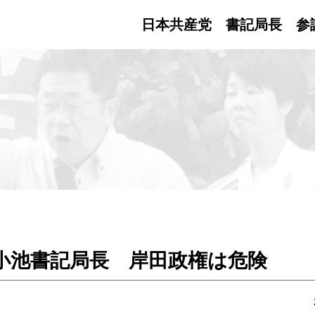
日本共産党 書記局長
参
小池書記局長 岸田政権は危険