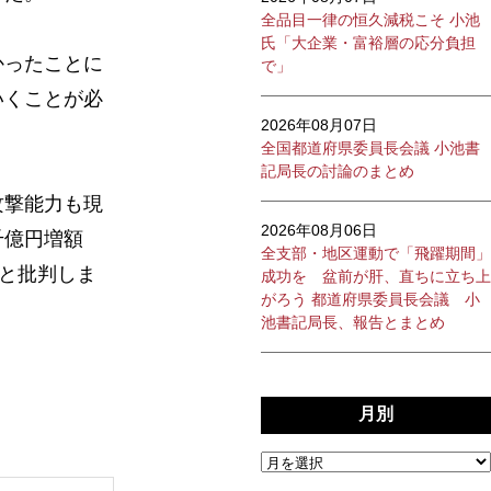
全品目一律の恒久減税こそ 小池
氏「大企業・富裕層の応分負担
かったことに
で」
いくことが必
2026年08月07日
全国都道府県委員長会議 小池書
記局長の討論のまとめ
攻撃能力も現
2026年08月06日
千億円増額
全支部・地区運動で「飛躍期間」
」と批判しま
成功を 盆前が肝、直ちに立ち上
がろう 都道府県委員長会議 小
池書記局長、報告とまとめ
月別