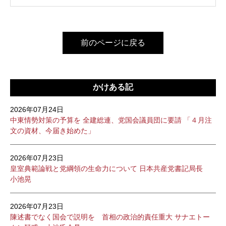
前のページに戻る
かけある記
2026年07月24日
中東情勢対策の予算を 全建総連、党国会議員団に要請 「４月注
文の資材、今届き始めた」
2026年07月23日
皇室典範論戦と党綱領の生命力について 日本共産党書記局長
小池晃
2026年07月23日
陳述書でなく国会で説明を 首相の政治的責任重大 サナエトー