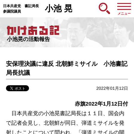
日本共産党 書記局長
小池 晃
参議院議員
メニュー
小池晃の活動報告
安保理決議に違反 北朝鮮ミサイル 小池書記
局長抗議
2022年01月12日
赤旗2022年1月12日付
日本共産党の小池晃書記局長は１１日、国会内
で記者会見し、北朝鮮が同日、弾道ミサイルを発
射したことについて問われ、「弾道ミサイルの開