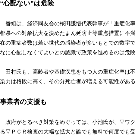
“心配ない”は危険
番組は、経済同友会の桜田謙悟代表幹事が「重症化率
都県への対象拡大を決めたまん延防止等重点措置に不
在の重症者数は若い世代の感染者が多いもとでの数字
なに心配しなくてよいとの認識で政策を進めるのは危
田村氏も、高齢者や基礎疾患をもつ人の重症化率は不
染力は格段に高く、その分死亡者が増える可能性があ
事業者の支援も
政府がとるべき対策をめぐっては、小池氏が、▽ワク
る▽ＰＣＲ検査の大幅な拡大と誰でも無料で何度でも