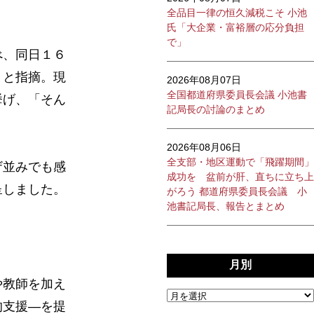
全品目一律の恒久減税こそ 小池
氏「大企業・富裕層の応分負担
で」
べ、同日１６
」と指摘。現
2026年08月07日
全国都道府県委員長会議 小池書
挙げ、「そん
記局長の討論のまとめ
2026年08月06日
全支部・地区運動で「飛躍期間」
ザ並みでも感
成功を 盆前が肝、直ちに立ち上
呈しました。
がろう 都道府県委員長会議 小
池書記局長、報告とまとめ
月別
や教師を加え
的支援―を提