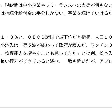
か、現瞬間は中小企業やフリーランスへの支援が何もな
額は持続化給付金の半分しかない。事業を続けていける
１・３％と、ＯＥＣＤ諸国で最下位だと指摘。人口１
。小池氏は「第５波が終わって政府が緩んだ。ワクチン
き、検査能力を増やすことも怠ってきた」と批判。松本
、長い行列ができていると述べ、「数も問題だが、アプ