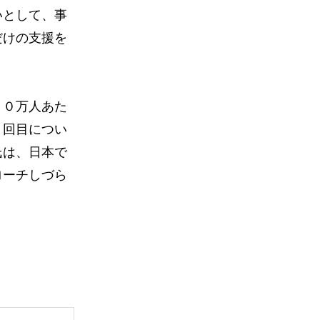
いとして、事
だけの支援を
００万人あた
３回目につい
氏は、日本で
ローチしづら