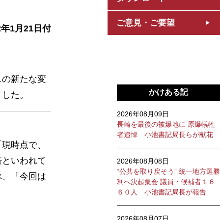
ご意見・ご要望
2年1月21日付
スの新たな変
かけある記
ました。
2026年08月09日
長崎を最後の被爆地に 原爆犠牲
者追悼 小池書記局長らが献花
「現時点で、
倍といわれて
2026年08月08日
“公共を取り戻そう” 統一地方選勝
べ、「今回は
利へ決起集会 議員・候補者１６
６０人 小池書記局長が報告
2026年08月07日