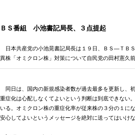
ＢＳ番組 小池書記局長、３点提起
日本共産党の小池晃書記局長は１９日、ＢＳ―ＴＢＳ
異株「オミクロン株」対策について自民党の田村憲久
同日は、国内の新規感染者数が過去最多を更新し、初
重症化は心配しなくてよいという判断は到底できない
いる。オミクロン株の重症化率が従来株の３分の１に
安心してよいというメッセージを絶対に送ってはいけ