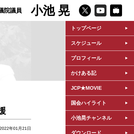
小池 晃
議院議員
トップページ
スケジュール
プロフィール
かけある記
JCP★MOVIE
国会ハイライト
援
小池晃チャンネル
2022年01月21日
ダウンロード