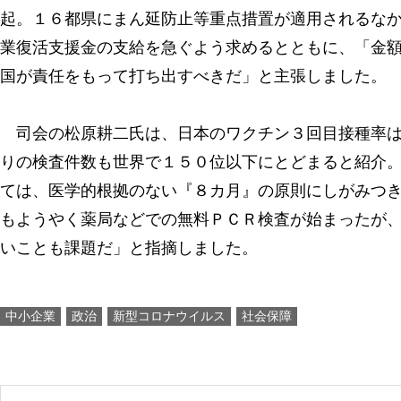
起。１６都県にまん延防止等重点措置が適用されるな
業復活支援金の支給を急ぐよう求めるとともに、「金
国が責任をもって打ち出すべきだ」と主張しました。
司会の松原耕二氏は、日本のワクチン３回目接種率は
りの検査件数も世界で１５０位以下にとどまると紹介
ては、医学的根拠のない『８カ月』の原則にしがみつ
もようやく薬局などでの無料ＰＣＲ検査が始まったが
いことも課題だ」と指摘しました。
中小企業
政治
新型コロナウイルス
社会保障