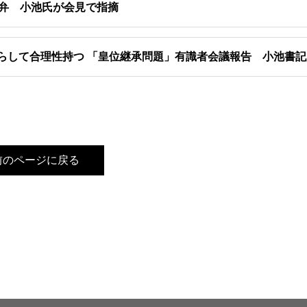
答弁 小池氏が会見で指摘
らして合理性持つ 「皇位継承問題」有識者会議報告 小池書
前のページに戻る