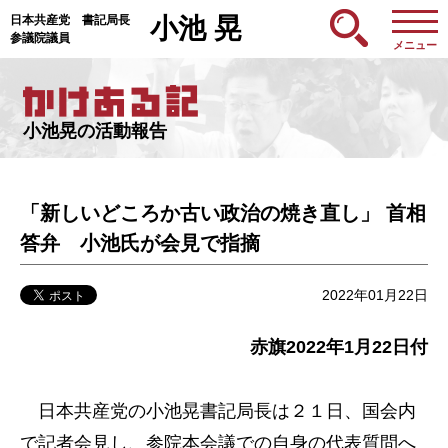
日本共産党 書記局長
小池 晃
参議院議員
メニュー
小池晃の活動報告
「新しいどころか古い政治の焼き直し」 首相
答弁 小池氏が会見で指摘
2022年01月22日
赤旗2022年1月22日付
日本共産党の小池晃書記局長は２１日、国会内
で記者会見し、参院本会議での自身の代表質問へ