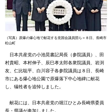
（写真）原爆の爆心地で献花する党国会議員団ら＝８日、長崎市
松山町
日本共産党の小池晃書記局長（参院議員）、田
村貴昭、本村伸子、辰巳孝太郎各衆院議員、岩渕
友、仁比聡平、白川容子各参院議員は８日、長崎
市にある爆心地公園で原爆落下中心地碑に献花
し、犠牲者を追悼しました。
献花には、日本共産党の堀江ひとみ長崎県委員
長・県議が参加しました。