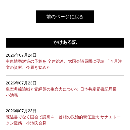
前のページに戻る
かけある記
2026年07月24日
中東情勢対策の予算を 全建総連、党国会議員団に要請 「４月注
文の資材、今届き始めた」
2026年07月23日
皇室典範論戦と党綱領の生命力について 日本共産党書記局長
小池晃
2026年07月23日
陳述書でなく国会で説明を 首相の政治的責任重大 サナエトー
クン疑惑 小池氏会見