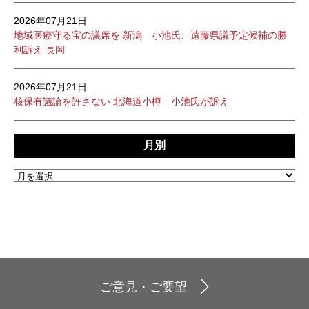
2026年07月21日
地域医療守る宝の議席を 新潟 小池氏、遠藤県議予定候補の勝
利訴え 長岡
2026年07月21日
核保有議論を許さない 北海道小樽 小池氏が訴え
月別
ご意見・ご要望