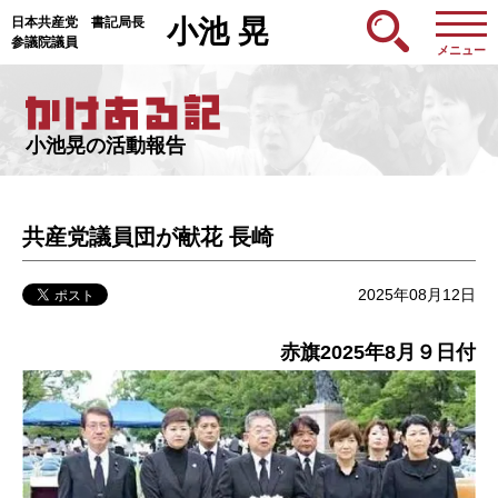
日本共産党 書記局長
小池 晃
参議院議員
メニュー
小池晃の活動報告
共産党議員団が献花 長崎
2025年08月12日
赤旗2025年8月９日付