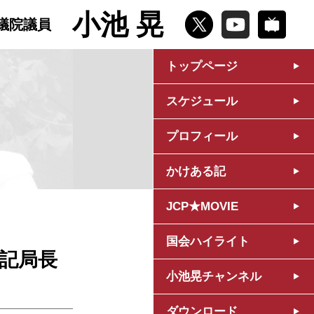
小池 晃
議院議員
トップページ
スケジュール
プロフィール
かけある記
JCP★MOVIE
国会ハイライト
書記局長
小池晃チャンネル
ダウンロード