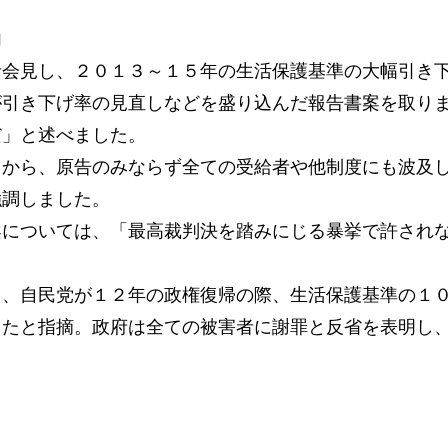
内
会見し、２０１３～１５年の生活保護基準の大幅引き
が引き下げ率の見直しなどを盛り込んだ報告書案を取り
だ」と述べました。
から、原告のみならず全ての受給者や他制度にも波及
強調しました。
については、「最高裁判決を踏みにじる暴挙で許され
、自民党が１２年の政権復帰の際、生活保護基準の１
ったと指摘。政府は全ての被害者に謝罪と反省を表明し