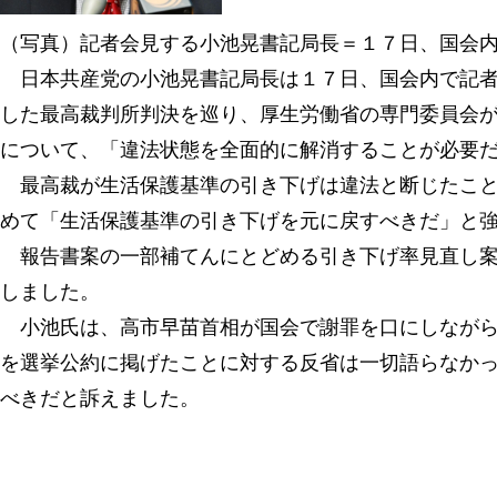
（写真）記者会見する小池晃書記局長＝１７日、国会
日本共産党の小池晃書記局長は１７日、国会内で記者
した最高裁判所判決を巡り、厚生労働省の専門委員会
について、「違法状態を全面的に解消することが必要
最高裁が生活保護基準の引き下げは違法と断じたこと
めて「生活保護基準の引き下げを元に戻すべきだ」と
報告書案の一部補てんにとどめる引き下げ率見直し案
しました。
小池氏は、高市早苗首相が国会で謝罪を口にしながら
を選挙公約に掲げたことに対する反省は一切語らなか
べきだと訴えました。