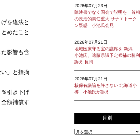
2026年07月23日
陳述書でなく国会で説明を 首相
の政治的責任重大 サナエトーク
下げを違法と
ン疑惑 小池氏会見
まとめたこと
2026年07月21日
地域医療守る宝の議席を 新潟
した影響も含
小池氏、遠藤県議予定候補の勝利
訴え 長岡
ない」と指摘
2026年07月21日
核保有議論を許さない 北海道小
０％引き下げ
樽 小池氏が訴え
、全額補償す
月別