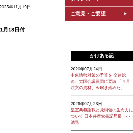
2025年11月19日
ご意見・ご要望
日付
かけある記
2026年07月24日
中東情勢対策の予算を 全建総
連、党国会議員団に要請 「４月
注文の資材、今届き始めた」
2026年07月23日
皇室典範論戦と党綱領の生命力に
ついて 日本共産党書記局長 小
池晃