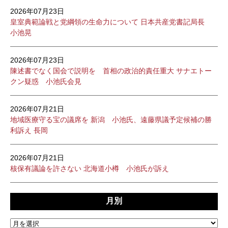
2026年07月23日
皇室典範論戦と党綱領の生命力について 日本共産党書記局長
小池晃
2026年07月23日
陳述書でなく国会で説明を 首相の政治的責任重大 サナエトー
クン疑惑 小池氏会見
2026年07月21日
地域医療守る宝の議席を 新潟 小池氏、遠藤県議予定候補の勝
利訴え 長岡
2026年07月21日
核保有議論を許さない 北海道小樽 小池氏が訴え
月別