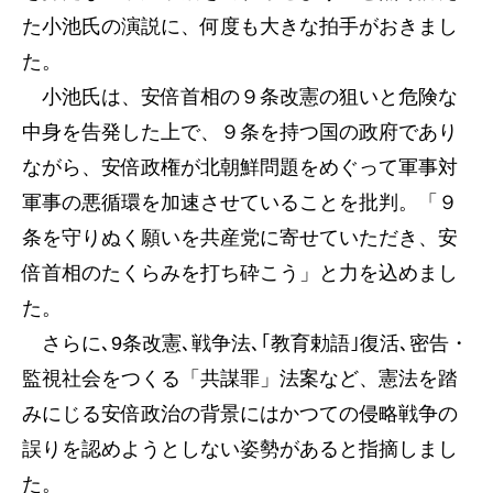
た小池氏の演説に、何度も大きな拍手がおきまし
た。
小池氏は、安倍首相の９条改憲の狙いと危険な
中身を告発した上で、９条を持つ国の政府であり
ながら、安倍政権が北朝鮮問題をめぐって軍事対
軍事の悪循環を加速させていることを批判。「９
条を守りぬく願いを共産党に寄せていただき、安
倍首相のたくらみを打ち砕こう」と力を込めまし
た。
さらに､9条改憲､戦争法､｢教育勅語｣復活､密告・
監視社会をつくる「共謀罪」法案など、憲法を踏
みにじる安倍政治の背景にはかつての侵略戦争の
誤りを認めようとしない姿勢があると指摘しまし
た。