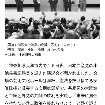
（写真）演説会で聴衆の声援に応える（左から）
中野渡、岡崎、小池、池田、横山の各氏
＝16日、神奈川県大和市
神奈川県大和市内で１６日夜、日本共産党の小
池晃書記局長を迎えた演説会が開かれました。会
場の芸術文化ホールは満杯。憲法を投げ捨てる安
倍政権と激突する次期総選挙で、共産党の大躍進
と市民と野党の共闘の勝利を実現し「未来に責任
を持たない暴走政治を終わらせよう」と熱く訴え