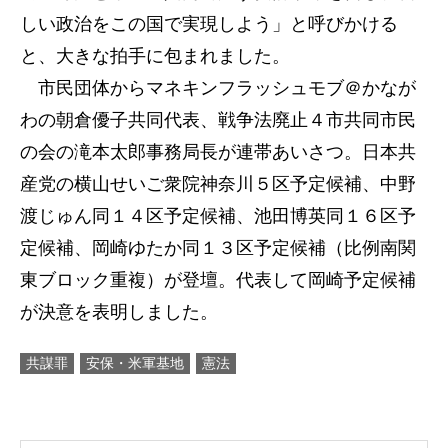
しい政治をこの国で実現しよう」と呼びかける
と、大きな拍手に包まれました。
市民団体からマネキンフラッシュモブ＠かなが
わの朝倉優子共同代表、戦争法廃止４市共同市民
の会の滝本太郎事務局長が連帯あいさつ。日本共
産党の横山せいご衆院神奈川５区予定候補、中野
渡じゅん同１４区予定候補、池田博英同１６区予
定候補、岡崎ゆたか同１３区予定候補（比例南関
東ブロック重複）が登壇。代表して岡崎予定候補
が決意を表明しました。
共謀罪
安保・米軍基地
憲法