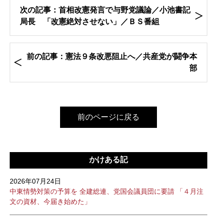
次の記事：首相改憲発言で与野党議論／小池書記
局長 「改憲絶対させない」／ＢＳ番組
前の記事：憲法９条改悪阻止へ／共産党が闘争本
部
前のページに戻る
かけある記
2026年07月24日
中東情勢対策の予算を 全建総連、党国会議員団に要請 「４月注
文の資材、今届き始めた」