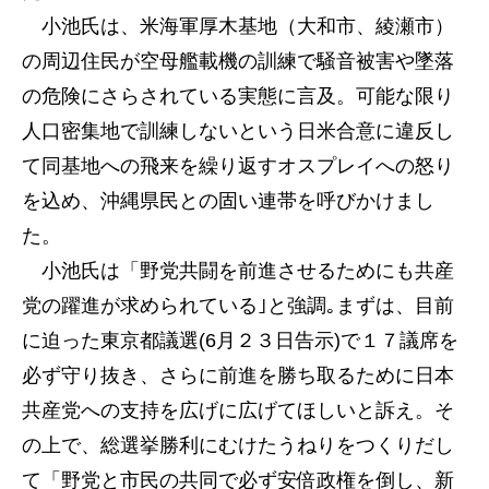
小池氏は、米海軍厚木基地（大和市、綾瀬市）
の周辺住民が空母艦載機の訓練で騒音被害や墜落
の危険にさらされている実態に言及。可能な限り
人口密集地で訓練しないという日米合意に違反し
て同基地への飛来を繰り返すオスプレイへの怒り
を込め、沖縄県民との固い連帯を呼びかけまし
た。
小池氏は「野党共闘を前進させるためにも共産
党の躍進が求められている｣と強調｡まずは、目前
に迫った東京都議選(6月２３日告示)で１７議席を
必ず守り抜き、さらに前進を勝ち取るために日本
共産党への支持を広げに広げてほしいと訴え。そ
の上で、総選挙勝利にむけたうねりをつくりだし
て「野党と市民の共同で必ず安倍政権を倒し、新