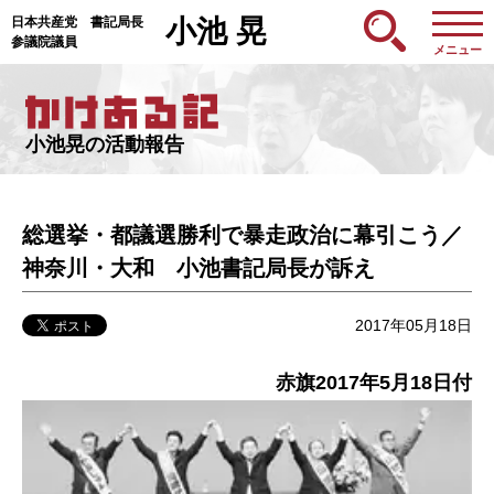
日本共産党 書記局長
小池 晃
参議院議員
メニュー
小池晃の活動報告
総選挙・都議選勝利で暴走政治に幕引こう／
神奈川・大和 小池書記局長が訴え
2017年05月18日
赤旗2017年5月18日付