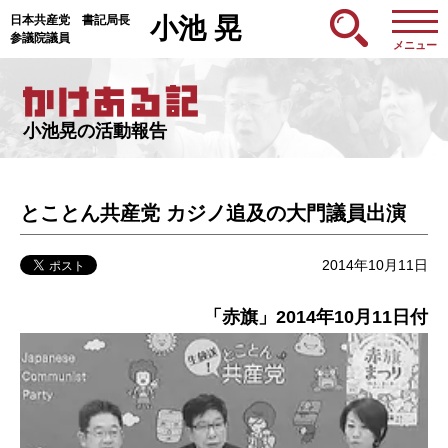
日本共産党 書記局長
小池 晃
参議院議員
メニュー
小池晃の活動報告
とことん共産党 カジノ追及の大門議員出演
2014年10月11日
「赤旗」2014年10月11日付