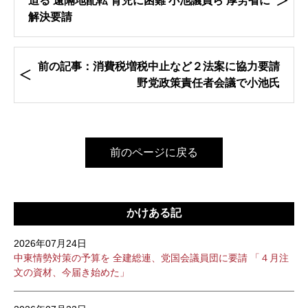
迫る 遠隔地配転 育児に困難 小池議員ら 厚労省に
解決要請
前の記事：消費税増税中止など２法案に協力要請
野党政策責任者会議で小池氏
前のページに戻る
かけある記
2026年07月24日
中東情勢対策の予算を 全建総連、党国会議員団に要請 「４月注
文の資材、今届き始めた」