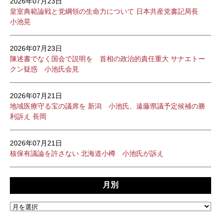
2026年07月23日
皇室典範論戦と党綱領の生命力について 日本共産党書記局長
小池晃
2026年07月23日
陳述書でなく国会で説明を 首相の政治的責任重大 サナエトー
クン疑惑 小池氏会見
2026年07月21日
地域医療守る宝の議席を 新潟 小池氏、遠藤県議予定候補の勝
利訴え 長岡
2026年07月21日
核保有議論を許さない 北海道小樽 小池氏が訴え
月別