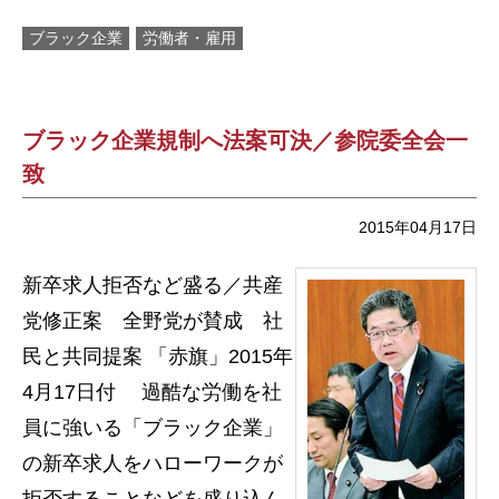
ブラック企業
労働者・雇用
ブラック企業規制へ法案可決／参院委全会一
致
2015年04月17日
新卒求人拒否など盛る／共産
党修正案 全野党が賛成 社
民と共同提案 「赤旗」2015年
4月17日付 過酷な労働を社
員に強いる「ブラック企業」
の新卒求人をハローワークが