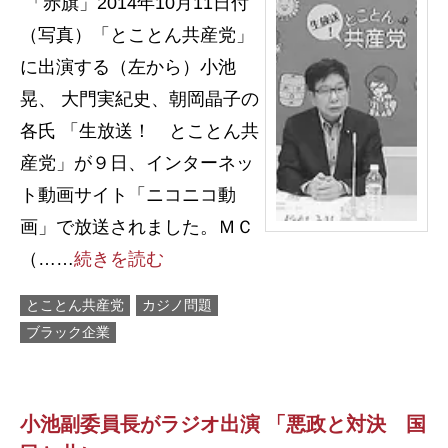
「赤旗」2014年10月11日付
（写真）「とことん共産党」
に出演する（左から）小池
晃、 大門実紀史、朝岡晶子の
各氏 「生放送！ とことん共
産党」が９日、インターネッ
ト動画サイト「ニコニコ動
画」で放送されました。ＭＣ
（……
続きを読む
とことん共産党
カジノ問題
ブラック企業
小池副委員長がラジオ出演 「悪政と対決 国