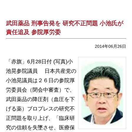
武田薬品 刑事告発を 研究不正問題 小池氏が
責任追及 参院厚労委
2014年06月26日
「赤旗」6月28日付 (写真)小
池晃参院議員 日本共産党の
小池晃議員は２６日の参院厚
労委員会（閉会中審査）で、
武田薬品の降圧剤（血圧を下
げる薬）ブロプレスの研究不
正問題を取り上げ、「臨床研
究の信頼を失墜させ、医療保