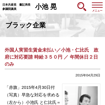
日本共産党 書記局長
小池 晃
参議院議員
メニュー
ブラック企業
外国人実習生賃金未払い／小池・仁比氏 政
府に対応要請 時給３５０円 ／ 年間休日２日
のみ
2015年04月29日
「赤旗」2015年4月30日付
（写真）早急な対応を求める
（左から）小池氏 と仁比氏＝