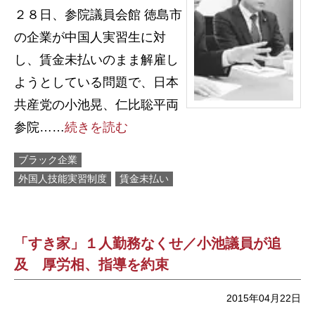
２８日、参院議員会館 徳島市
の企業が中国人実習生に対
し、賃金未払いのまま解雇し
ようとしている問題で、日本
共産党の小池晃、仁比聡平両
参院……
続きを読む
ブラック企業
外国人技能実習制度
賃金未払い
「すき家」１人勤務なくせ／小池議員が追
及 厚労相、指導を約束
2015年04月22日