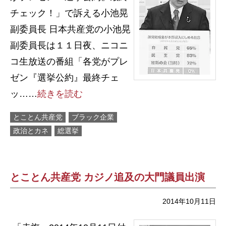
チェック！」で訴える小池晃
副委員長 日本共産党の小池晃
副委員長は１１日夜、ニコニ
コ生放送の番組「各党がプレ
ゼン『選挙公約』最終チェ
ッ……
続きを読む
とことん共産党
ブラック企業
政治とカネ
総選挙
とことん共産党 カジノ追及の大門議員出演
2014年10月11日