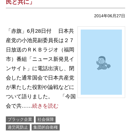
民と共に」
2014年06月27日
「赤旗」6月28日付 日本共
産党の小池晃副委員長は２７
日放送のＲＫＢラジオ（福岡
市）番組「ニュース新発見イ
ンサイト」に電話出演し、閉
会した通常国会で日本共産党
が果たした役割や論戦などに
ついて語りました。 「今国
会で共……
続きを読む
ブラック企業
社会保障
過労死防止
集団的自衛権