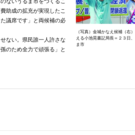
罪のないうるま市をつくるこ
療費助成の拡充が実現したこ
きた議席です」と両候補の必
（写真）金城かなえ候補（右）
える小池晃書記局長＝２３日、
せない。県民誰一人許さな
ま市
や孫のため全力で頑張る」と