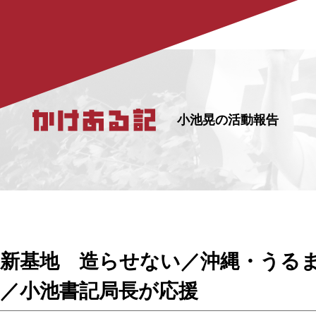
小池晃の活動報告
新基地 造らせない／沖縄・うる
／小池書記局長が応援