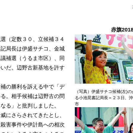
赤旗201
選（定数３０、立候補３４
書記局長は伊盛サチコ、金城
県議補選（うるま市区）、同
かいだ。辺野古新基地を許す
補の勝利を訴える中で「デ
（写真）伊盛サチコ候補(左)
いる。相手候補は辺野古の問
る小池晃書記局長＝２３日、沖
市
になる」と批判しました。
威にさらされてきたとし、
性殺害事件や伊計島への相次