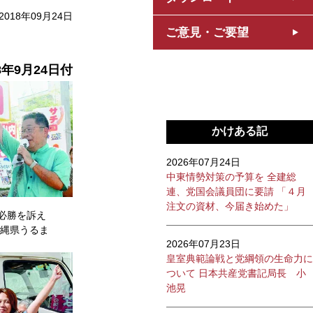
2018年09月24日
ご意見・ご要望
8年9月24日付
かけある記
2026年07月24日
中東情勢対策の予算を 全建総
連、党国会議員団に要請 「４月
注文の資材、今届き始めた」
の必勝を訴え
縄県うるま
2026年07月23日
皇室典範論戦と党綱領の生命力に
ついて 日本共産党書記局長 小
池晃