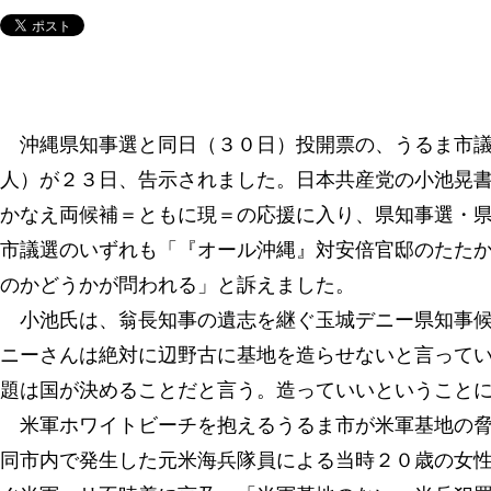
沖縄県知事選と同日（３０日）投開票の、うるま市議
人）が２３日、告示されました。日本共産党の小池晃
かなえ両候補＝ともに現＝の応援に入り、県知事選・
市議選のいずれも「『オール沖縄』対安倍官邸のたた
のかどうかが問われる」と訴えました。
小池氏は、翁長知事の遺志を継ぐ玉城デニー県知事候
ニーさんは絶対に辺野古に基地を造らせないと言って
題は国が決めることだと言う。造っていいということ
米軍ホワイトビーチを抱えるうるま市が米軍基地の脅
同市内で発生した元米海兵隊員による当時２０歳の女