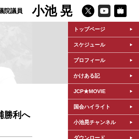
小池 晃
議院議員
トップページ
スケジュール
プロフィール
かけある記
JCP★MOVIE
国会ハイライト
補勝利へ
小池晃チャンネル
ダウンロード