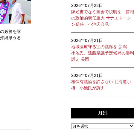
2026年07月23日
陳述書でなく国会で説明を 首相
の政治的責任重大 サナエトーク
ン疑惑 小池氏会見
の必勝を訴
沖縄県うる
2026年07月21日
地域医療守る宝の議席を 新潟
小池氏、遠藤県議予定候補の勝利
訴え 長岡
2026年07月21日
核保有議論を許さない 北海道小
樽 小池氏が訴え
月別