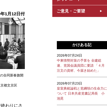
ご意見・ご要望
9年1月12
日付
かけある記
2026年07月24日
中東情勢対策の予算を 全建総
連、党国会議員団に要請 「４月
注文の資材、今届き始めた」
の合同新春旗開
2026年07月23日
東京都文京区
皇室典範論戦と党綱領の生命力に
ついて 日本共産党書記局長 小
池晃
で終わりにさ