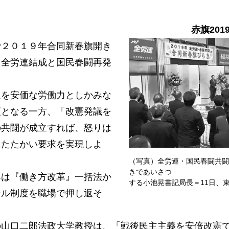
赤旗201
２０１９年合同新春旗開き
。全労連結成と国民春闘再発
を安価な労働力としかみな
頭となる一方、「改憲発議を
の共闘が成立すれば、怒りは
にたたかい要求を実現しよ
（写真）全労連・国民春闘共闘
きであいさつ
は『働き方改革』一括法か
する小池晃書記局長＝11日、
ナル制度を職場で押し返そ
山口二郎法政大学教授は、「戦後民主主義を安倍改憲