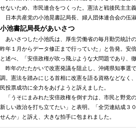
せないため、市民連合をつくった。憲法と戦後民主主
日本共産党の小池晃書記局長、婦人団体連合会の伍淑
小池書記局長があいさつ
あいさつした小池氏は、厚生労働省の毎月勤労統計の
昨年１月からデータ修正まで行っていた」と告発。安
と述べ、「安倍政権が吹っ飛ぶような大問題であり、
昨年のたたかいで改憲発議を阻止し、沖縄県知事選で
調。憲法を踏みにじる首相に改憲を語る資格などなく
民投票成功に全力をあげようと訴えました。
「うそにまみれた安倍政権を倒す力は、市民と野党の
新しい政治を打ち立てたい」と表明。「全労連結成３
せんか」と訴え、大きな拍手に包まれました。