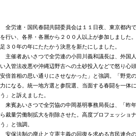
全労連・国民春闘共闘委員会は１１日夜、東京都内で
を行い、各界・各層から２００人以上が参加しました
足３０年の年にたたかう決意を新たにしました。
主催者あいさつで全労連の小田川義和議長は、外国人
い入管法改悪や沖縄辺野古への土砂投入などで怒り心
安倍首相の思い通りにさせなかった」と強調。「野党
力になる。統一地方選と参院選、当面する春闘を一体
う」と訴えました。
来賓あいさつで全労協の中岡基明事務局長は、「昨年
ら裁量労働制拡大を削除させた。高度プロフェッショ
う」と強調。
安保法制の廃止と立憲主義の回復を求める市民連合の