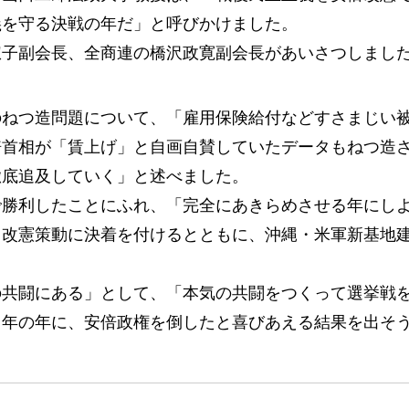
義を守る決戦の年だ」と呼びかけました。
子副会長、全商連の橋沢政寛副会長があいさつしまし
ねつ造問題について、「雇用保険給付などすさまじい
倍首相が「賃上げ」と自画自賛していたデータもねつ造
徹底追及していく」と述べました。
勝利したことにふれ、「完全にあきらめさせる年にし
、改憲策動に決着を付けるとともに、沖縄・米軍新基地
共闘にある」として、「本気の共闘をつくって選挙戦
０年の年に、安倍政権を倒したと喜びあえる結果を出そ