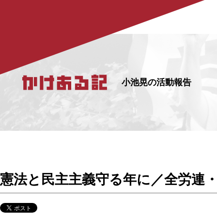
小池晃の活動報告
憲法と民主主義守る年に／全労連