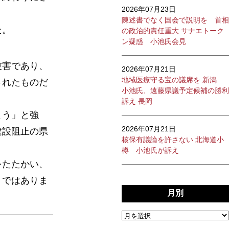
2026年07月23日
陳述書でなく国会で説明を 首相
た。
の政治的責任重大 サナエトーク
ン疑惑 小池氏会見
被害であり、
2026年07月21日
地域医療守る宝の議席を 新潟
されたものだ
小池氏、遠藤県議予定候補の勝利
訴え 長岡
よう」と強
2026年07月21日
建設阻止の県
核保有議論を許さない 北海道小
樽 小池氏が訴え
をたたかい、
うではありま
月別