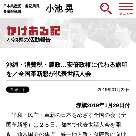
日本共産党 書記局長
小池 晃
参議院議員
メニュー
小池晃の活動報告
沖縄・消費税・農政…安倍政権に代わる旗印
を／全国革新懇が代表世話人会
2019年01月29日
赤旗2019年1月29
日付
平和・民主・革新の日本をめざす全国の会（全
国革新懇）は２８日、都内で代表世話人会を開
き、通常国会の焦点、統一地方選・参院選に向け