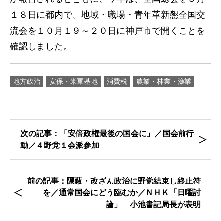
１８日に都内で、地域・職場・青年革新懇全国交
流会を１０月１９～２０日に神戸市で開くことを
確認しました。
地方政治
安保・米軍基地
消費税
農業・林業・漁業
次の記事：「安倍政権最後の国会に」／国会前行
動／４野党１会派参加
前の記事：隠蔽・改ざん政治に野党結束し終止符
を／通常国会にどう臨むか／ＮＨＫ「日曜討
論」 小池書記局長が表明