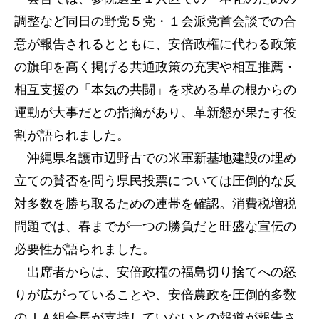
調整など同日の野党５党・１会派党首会談での合
意が報告されるとともに、安倍政権に代わる政策
の旗印を高く掲げる共通政策の充実や相互推薦・
相互支援の「本気の共闘」を求める草の根からの
運動が大事だとの指摘があり、革新懇が果たす役
割が語られました。
沖縄県名護市辺野古での米軍新基地建設の埋め
立ての賛否を問う県民投票については圧倒的な反
対多数を勝ち取るための連帯を確認。消費税増税
問題では、春までが一つの勝負だと旺盛な宣伝の
必要性が語られました。
出席者からは、安倍政権の福島切り捨てへの怒
りが広がっていることや、安倍農政を圧倒的多数
のＪＡ組合長が支持していないとの報道が報告さ