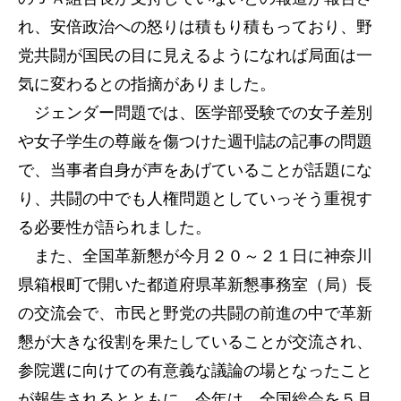
れ、安倍政治への怒りは積もり積もっており、野
党共闘が国民の目に見えるようになれば局面は一
気に変わるとの指摘がありました。
ジェンダー問題では、医学部受験での女子差別
や女子学生の尊厳を傷つけた週刊誌の記事の問題
で、当事者自身が声をあげていることが話題にな
り、共闘の中でも人権問題としていっそう重視す
る必要性が語られました。
また、全国革新懇が今月２０～２１日に神奈川
県箱根町で開いた都道府県革新懇事務室（局）長
の交流会で、市民と野党の共闘の前進の中で革新
懇が大きな役割を果たしていることが交流され、
参院選に向けての有意義な議論の場となったこと
が報告されるとともに、今年は、全国総会を５月