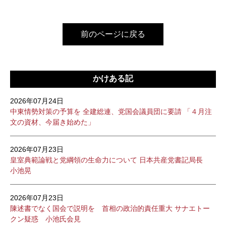
前のページに戻る
かけある記
2026年07月24日
中東情勢対策の予算を 全建総連、党国会議員団に要請 「４月注
文の資材、今届き始めた」
2026年07月23日
皇室典範論戦と党綱領の生命力について 日本共産党書記局長
小池晃
2026年07月23日
陳述書でなく国会で説明を 首相の政治的責任重大 サナエトー
クン疑惑 小池氏会見