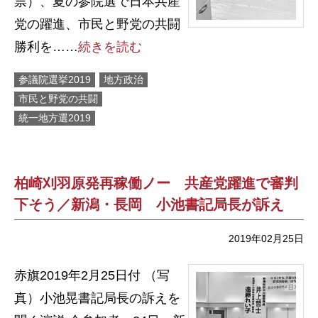
票）、夏の参院選で日本共産
党の躍進、市民と野党の共闘
勝利を……
続きを読む
参議院選挙2019
地方政治
市民と野党の共闘
統一地方選2019
柏崎刈羽原発再稼働ノー 共産党躍進で審判
下そう／新潟・長岡 小池書記局長が訴え
2019年02月25日
赤旗2019年2月25日付 （写
真）小池晃書記局長の訴えを