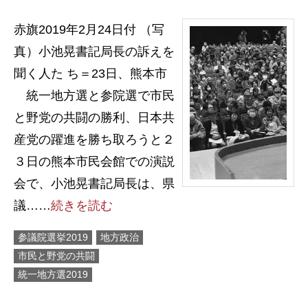
赤旗2019年2月24日付 （写
真）小池晃書記局長の訴えを
聞く人た ち＝23日、熊本市
統一地方選と参院選で市民
と野党の共闘の勝利、日本共
産党の躍進を勝ち取ろうと２
３日の熊本市民会館での演説
会で、小池晃書記局長は、県
議……
続きを読む
参議院選挙2019
地方政治
市民と野党の共闘
統一地方選2019