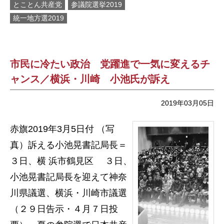
とことん共産党
参議院選挙2019
統一地方選2019
市民に冷たい政治 党躍進で一気に変えるチ
ャンス／横浜・川崎 小池氏が訴え
2019年03月05日
赤旗2019年3月5日付 （写
真）訴える小池晃書記局長＝
３日、横 浜市鶴見区 ３日、
小池晃書記局長を迎えて神奈
川県議選、横浜・川崎市議選
（２９日告示・４月７日投