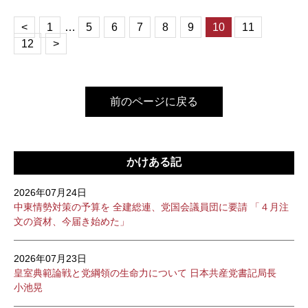
<
1
…
5
6
7
8
9
10
11
12
>
前のページに戻る
かけある記
2026年07月24日
中東情勢対策の予算を 全建総連、党国会議員団に要請 「４月注
文の資材、今届き始めた」
2026年07月23日
皇室典範論戦と党綱領の生命力について 日本共産党書記局長
小池晃