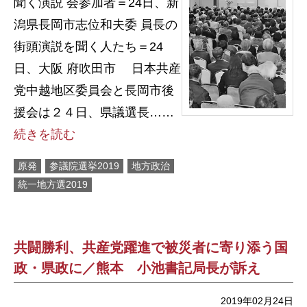
聞く演説 会参加者＝24日、新
潟県長岡市志位和夫委 員長の
街頭演説を聞く人たち＝24
日、大阪 府吹田市 日本共産
党中越地区委員会と長岡市後
援会は２４日、県議選長……
続きを読む
原発
参議院選挙2019
地方政治
統一地方選2019
共闘勝利、共産党躍進で被災者に寄り添う国
政・県政に／熊本 小池書記局長が訴え
2019年02月24日