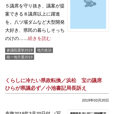
５議席を守り抜き、議案が提
案できる８議席以上に躍進
を。八ツ場ダムなど大型開発
大好き、県民の暮らしそっち
のけの……
続きを読む
参議院選挙2019
地方政治
統一地方選2019
くらしに冷たい県政転換／浜松 宝の議席
ひらが県議必ず／小池書記局長訴え
2019年03月20日
赤旗2019年3月20日付 （写