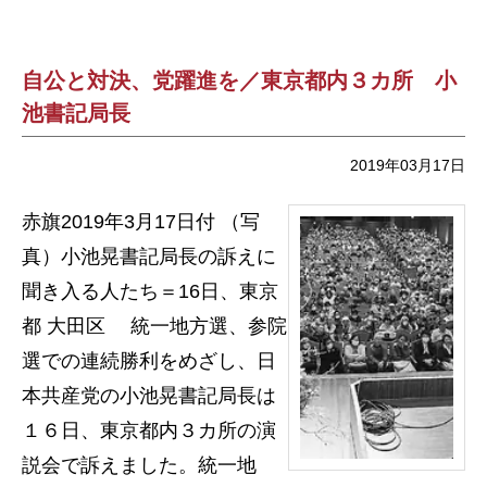
自公と対決、党躍進を／東京都内３カ所 小
池書記局長
2019年03月17日
赤旗2019年3月17日付 （写
真）小池晃書記局長の訴えに
聞き入る人たち＝16日、東京
都 大田区 統一地方選、参院
選での連続勝利をめざし、日
本共産党の小池晃書記局長は
１６日、東京都内３カ所の演
説会で訴えました。統一地