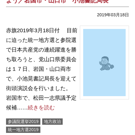
よう／岩国市・山口市 小池書記局長
2019年03月18日
赤旗2019年3月18日付 目前
に迫った統一地方選と参院選
で日本共産党の連続躍進を勝
ち取ろうと、党山口県委員会
は１７日、岩国・山口両市
で、小池晃書記局長を迎えて
街頭演説会を行いました。
岩国市で、松田一志県議予定
候補……
続きを読む
参議院選挙2019
地方政治
統一地方選2019