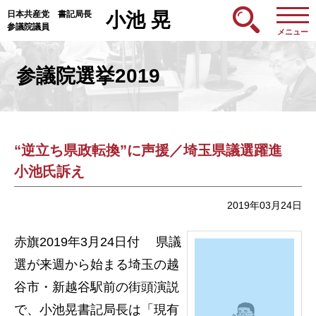
日本共産党 書記局長
小池 晃
参議院議員
メニュー
参議院選挙2019
“逆立ち県政転換”に声援／埼玉県議選躍進
小池氏訴え
2019年03月24日
赤旗2019年3月24日付 県議
選が来週から始まる埼玉の越
谷市・新越谷駅前の街頭演説
で、小池晃書記局長は「現有