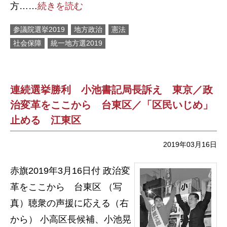
方……
続きを読む
参議院選挙2019
地方政治
憲法
社会保障
統一地方選2019
連続選挙勝利 小池書記局長訴え 東京／政
治変革をここから 台東区／「区民いじめ」
止める 江東区
2019年03月16日
赤旗2019年3月16日付 政治変
革をここから 台東区 （写
真）聴衆の声援に応える（右
から） 小高区長候補、小池晃