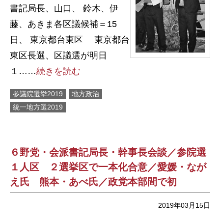
書記局長、山口、 鈴木、伊
藤、あきま各区議候補＝15
日、 東京都台東区 東京都台
東区長選、区議選が明日
１……
続きを読む
参議院選挙2019
地方政治
統一地方選2019
６野党・会派書記局長・幹事長会談／参院選
１人区 ２選挙区で一本化合意／愛媛・なが
え氏 熊本・あべ氏／政党本部間で初
2019年03月15日