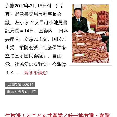
赤旗2019年3月15日付 （写
真）野党書記局長幹事長会
談。左から ２人目は小池晃書
記局長＝14日、国会内 日本
共産党、立憲民主党、国民民
主党、衆院会派「社会保障を
立て直す国民会議」、自由
党、社民党の６野党・会派は
１４……
続きを読む
参議院選挙2019
市民と野党の共闘
生放送！とことん共産党／統一地方選・参院