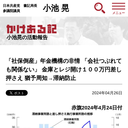
日本共産党 書記局長
小池 晃
参議院議員
メニュー
小池晃の活動報告
「社保倒産」年金機構の非情 「会社つぶれて
も関係ない」 金庫とレジ開け１００万円差し
押さえ 猶予周知→滞納防止
2024年04月26日
赤旗2024年4月24日付