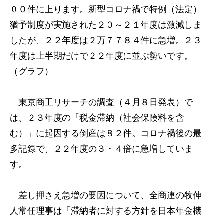
００件に上ります。新型コロナ禍で特例（法定）
猶予制度が実施された２０～２１年度は激減しま
したが、２２年度は２万７７８４件に急増。２３
年度は上半期だけで２２年度に並ぶ勢いです。
（グラフ）
東京商工リサーチの調査（４月８日発表）で
は、２３年度の「税金滞納（社会保険料を含
む）」に起因する倒産は８２件。コロナ禍後の最
多記録で、２２年度の３・４倍に急増していま
す。
差し押さえ急増の要因について、全商連の牧伸
人常任理事は「滞納者に対する方針を日本年金機