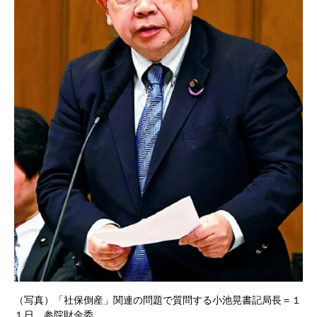
（写真）「社保倒産」関連の問題で質問する小池晃書記局長＝１
１日、参院財金委