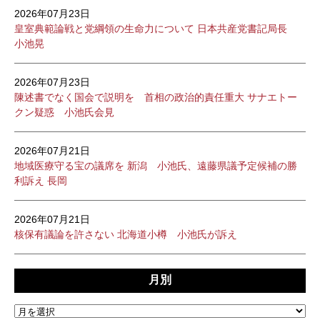
2026年07月23日
皇室典範論戦と党綱領の生命力について 日本共産党書記局長
小池晃
2026年07月23日
陳述書でなく国会で説明を 首相の政治的責任重大 サナエトー
クン疑惑 小池氏会見
2026年07月21日
地域医療守る宝の議席を 新潟 小池氏、遠藤県議予定候補の勝
利訴え 長岡
2026年07月21日
核保有議論を許さない 北海道小樽 小池氏が訴え
月別