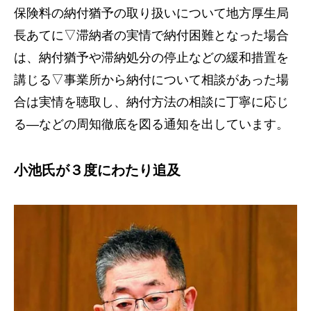
保険料の納付猶予の取り扱いについて地方厚生局
長あてに▽滞納者の実情で納付困難となった場合
は、納付猶予や滞納処分の停止などの緩和措置を
講じる▽事業所から納付について相談があった場
合は実情を聴取し、納付方法の相談に丁寧に応じ
る―などの周知徹底を図る通知を出しています。
小池氏が３度にわたり追及