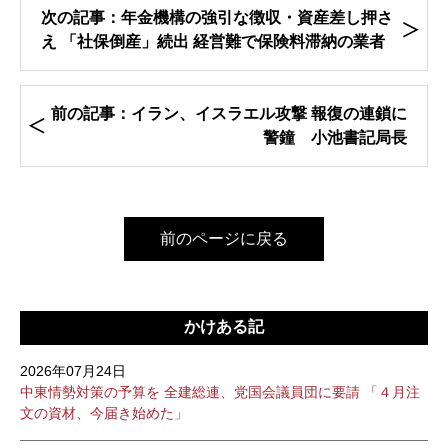
次の記事：年金機構の強引な徴収・資産差し押さ
え 「社保倒産」続出 経営難で保険料滞納の業者
前の記事：イラン、イスラエル攻撃 報復の連鎖に
警鐘 小池書記局長
前のページに戻る
かけある記
2026年07月24日
中東情勢対策の予算を 全建総連、党国会議員団に要請 「４月注
文の資材、今届き始めた」