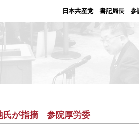
日本共産党 書記局長
参
池氏が指摘 参院厚労委