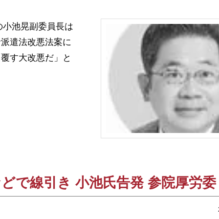
党の小池晃副委員長は
者派遣法改悪法案に
を覆す大改悪だ」と
どで線引き 小池氏告発 参院厚労委