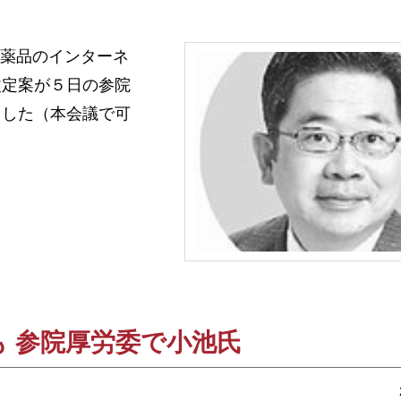
医薬品のインターネ
改定案が５日の参院
ました（本会議で可
も 参院厚労委で小池氏