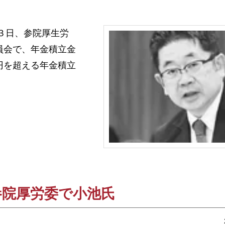
＝３日、参院厚生労
員会で、年金積立金
円を超える年金積立
参院厚労委で小池氏