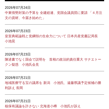
2026年07月24日
中東情勢対策の予算を 全建総連、党国会議員団に要請 「４月注
文の資材、今届き始めた」
2026年07月23日
皇室典範論戦と党綱領の生命力について 日本共産党書記局長
小池晃
2026年07月23日
陳述書でなく国会で説明を 首相の政治的責任重大 サナエトー
クン疑惑 小池氏会見
2026年07月21日
地域医療守る宝の議席を 新潟 小池氏、遠藤県議予定候補の勝
利訴え 長岡
2026年07月21日
核保有議論を許さない 北海道小樽 小池氏が訴え