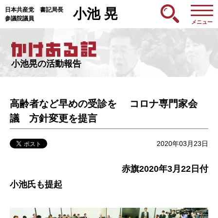
日本共産党 書記局長
小池 晃
参議院議員
メニュー
小池晃の活動報告
高齢者など早めの受診を コロナ専門家会
議 方針変更を提言
2020年03月23日
赤旗2020年3月22日付
小池氏も提起