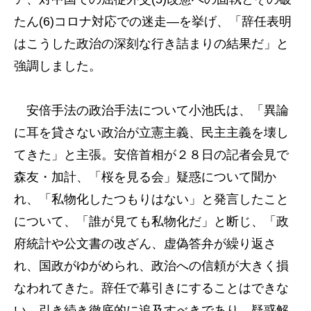
たん(6)コロナ対応での迷走―を挙げ、「辞任表明
はこうした政治の深刻な行き詰まりの結果だ」と
強調しました。
安倍手法の政治手法について小池氏は、「異論
に耳を貸さない政治が立憲主義、民主主義を壊し
てきた」と主張。安倍首相が２８日の記者会見で
森友・加計、「桜を見る会」疑惑について聞か
れ、「私物化したつもりはない」と発言したこと
について、「誰が見ても私物化だ」と断じ、「政
府統計や公文書の改ざん、虚偽答弁が繰り返さ
れ、国政がゆがめられ、政治への信頼が大きく損
なわれてきた。辞任で幕引きにすることはできな
い。引き続き徹底的に追及すべきであり、疑惑解