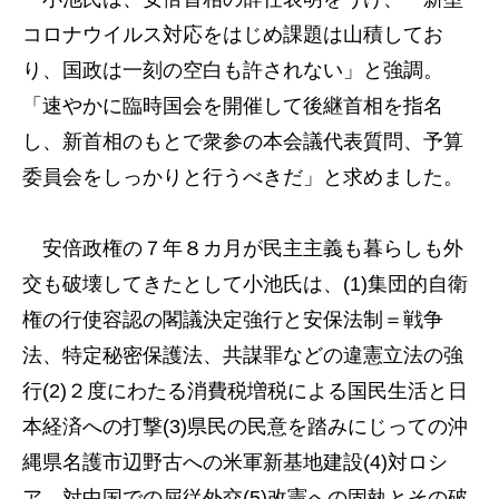
コロナウイルス対応をはじめ課題は山積してお
り、国政は一刻の空白も許されない」と強調。
「速やかに臨時国会を開催して後継首相を指名
し、新首相のもとで衆参の本会議代表質問、予算
委員会をしっかりと行うべきだ」と求めました。
安倍政権の７年８カ月が民主主義も暮らしも外
交も破壊してきたとして小池氏は、(1)集団的自衛
権の行使容認の閣議決定強行と安保法制＝戦争
法、特定秘密保護法、共謀罪などの違憲立法の強
行(2)２度にわたる消費税増税による国民生活と日
本経済への打撃(3)県民の民意を踏みにじっての沖
縄県名護市辺野古への米軍新基地建設(4)対ロシ
ア、対中国での屈従外交(5)改憲への固執とその破