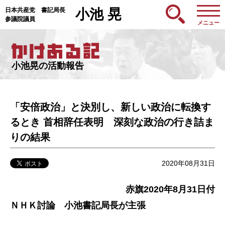
日本共産党 書記局長
小池 晃
参議院議員
メニュー
小池晃の活動報告
「安倍政治」と決別し、新しい政治に転換す
るとき 首相辞任表明 深刻な政治の行き詰ま
りの結果
2020年08月31日
赤旗2020年8月31日付
ＮＨＫ討論 小池書記局長が主張