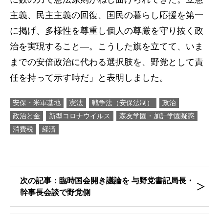
主義、民主主義の回復、国民の暮らし応援を第一
に掲げ、多様性を尊重し個人の尊厳を守り抜く政
治を実現すること―。こうした旗を立てて、いま
までの安倍政治に代わる選択肢を、野党として責
任を持って示す時だ」と表明しました。
安保・米軍基地
憲法
戦争法（安保法制）
政治
政治と金
新型コロナウイルス
森友学園・加計学園疑惑
消費税
経済
次の記事：臨時国会開き議論を 与野党書記局長・
幹事長会談で野党側