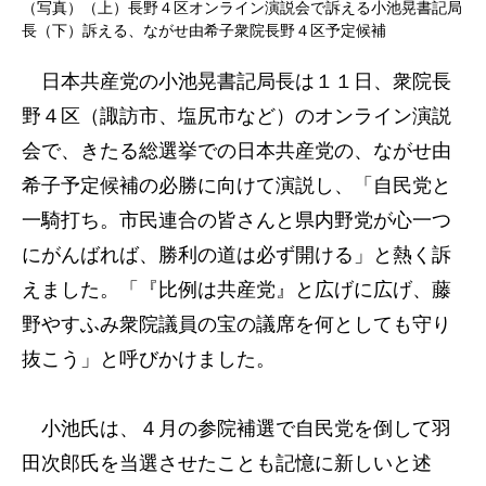
（写真）（上）長野４区オンライン演説会で訴える小池晃書記局
長（下）訴える、ながせ由希子衆院長野４区予定候補
日本共産党の小池晃書記局長は１１日、衆院長
野４区（諏訪市、塩尻市など）のオンライン演説
会で、きたる総選挙での日本共産党の、ながせ由
希子予定候補の必勝に向けて演説し、「自民党と
一騎打ち。市民連合の皆さんと県内野党が心一つ
にがんばれば、勝利の道は必ず開ける」と熱く訴
えました。「『比例は共産党』と広げに広げ、藤
野やすふみ衆院議員の宝の議席を何としても守り
抜こう」と呼びかけました。
小池氏は、４月の参院補選で自民党を倒して羽
田次郎氏を当選させたことも記憶に新しいと述