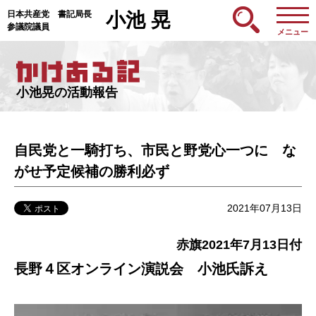
日本共産党 書記局長
小池 晃
参議院議員
メニュー
小池晃の活動報告
自民党と一騎打ち、市民と野党心一つに な
がせ予定候補の勝利必ず
2021年07月13日
赤旗2021年7月13日付
長野４区オンライン演説会 小池氏訴え