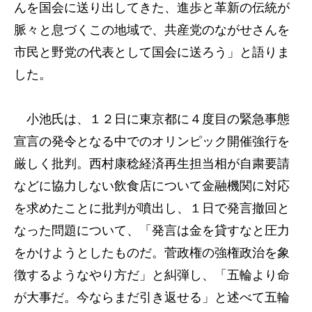
んを国会に送り出してきた、進歩と革新の伝統が
脈々と息づくこの地域で、共産党のながせさんを
市民と野党の代表として国会に送ろう」と語りま
した。
小池氏は、１２日に東京都に４度目の緊急事態
宣言の発令となる中でのオリンピック開催強行を
厳しく批判。西村康稔経済再生担当相が自粛要請
などに協力しない飲食店について金融機関に対応
を求めたことに批判が噴出し、１日で発言撤回と
なった問題について、「発言は金を貸すなと圧力
をかけようとしたものだ。菅政権の強権政治を象
徴するようなやり方だ」と糾弾し、「五輪より命
が大事だ。今ならまだ引き返せる」と述べて五輪