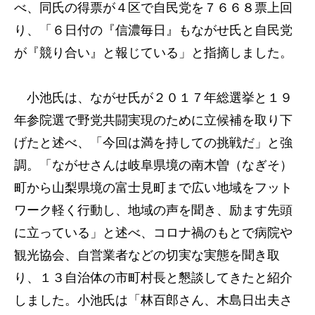
べ、同氏の得票が４区で自民党を７６６８票上回
り、「６日付の『信濃毎日』もながせ氏と自民党
が『競り合い』と報じている」と指摘しました。
小池氏は、ながせ氏が２０１７年総選挙と１９
年参院選で野党共闘実現のために立候補を取り下
げたと述べ、「今回は満を持しての挑戦だ」と強
調。「ながせさんは岐阜県境の南木曽（なぎそ）
町から山梨県境の富士見町まで広い地域をフット
ワーク軽く行動し、地域の声を聞き、励ます先頭
に立っている」と述べ、コロナ禍のもとで病院や
観光協会、自営業者などの切実な実態を聞き取
り、１３自治体の市町村長と懇談してきたと紹介
しました。小池氏は「林百郎さん、木島日出夫さ