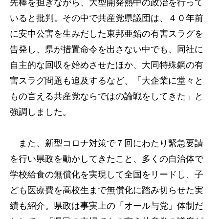
先棒を担ぎながら、大型開発熱中の政治を行って
いると批判。その中で共産党県議団は、４０年前
に安中公害を生みだした東邦亜鉛の有害スラグを
告発し、県が措置命令を出さない中でも、同社に
自主的な回収を始めさせたほか、大同特殊鋼の有
害スラグ問題も追及するなど、「大企業に堂々と
もの言える共産党ならではの論戦をしてきた」と
強調しました。
また、新型コロナ対策で７回にわたり緊急要請
を行い県政を動かしてきたこと、多くの自治体で
学校給食の無償化を実現して全国をリードし、子
ども医療費を高校生まで無償化に踏み切らせた実
績も紹介。県政は事実上の「オール与党」体制だ