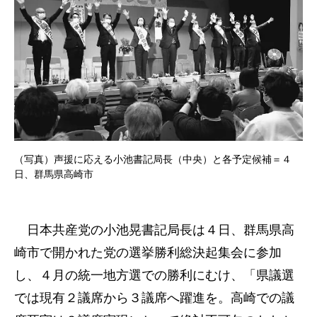
（写真）声援に応える小池書記局長（中央）と各予定候補＝４
日、群馬県高崎市
日本共産党の小池晃書記局長は４日、群馬県高
崎市で開かれた党の選挙勝利総決起集会に参加
し、４月の統一地方選での勝利にむけ、「県議選
では現有２議席から３議席へ躍進を。高崎での議