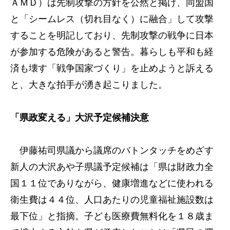
ＡＭＤ）は先制攻撃の方針を公然と掲げ、同盟国
と「シームレス（切れ目なく）に融合」して攻撃
することを明記しており、先制攻撃の戦争に日本
が参加する危険があると警告。暮らしも平和も経
済も壊す「戦争国家づくり」を止めようと訴える
と、大きな拍手が湧き起こりました。
「県政変える」大沢予定候補決意
伊藤祐司県議から議席のバトンタッチをめざす
新人の大沢あや子県議予定候補は「県は財政力全
国１１位でありながら、健康増進などに使われる
衛生費は４４位、人口あたりの児童福祉施設数は
最下位」と指摘。子ども医療費無料化を１８歳ま