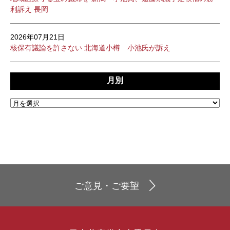
利訴え 長岡
2026年07月21日
核保有議論を許さない 北海道小樽 小池氏が訴え
月別
ご意見・ご要望