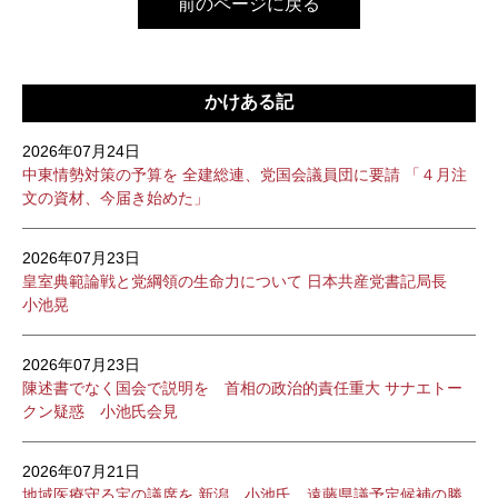
前のページに戻る
かけある記
2026年07月24日
中東情勢対策の予算を 全建総連、党国会議員団に要請 「４月注
文の資材、今届き始めた」
2026年07月23日
皇室典範論戦と党綱領の生命力について 日本共産党書記局長
小池晃
2026年07月23日
陳述書でなく国会で説明を 首相の政治的責任重大 サナエトー
クン疑惑 小池氏会見
2026年07月21日
地域医療守る宝の議席を 新潟 小池氏、遠藤県議予定候補の勝