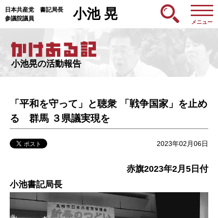
日本共産党 書記局長
小池 晃
参議院議員
メニュー
小池晃の活動報告
「平和を守って」と聴衆 「戦争国家」を止め
る 群馬 ３県議実現を
2023年02月06日
赤旗2023年2月5日付
小池書記局長