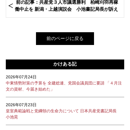
前の記事：共産党３人市議選勝利 柏崎刈羽再稼
働中止を 新潟・上越演説会 小池書記局長が訴え
前のページに戻る
かけある記
2026年07月24日
中東情勢対策の予算を 全建総連、党国会議員団に要請 「４月注
文の資材、今届き始めた」
2026年07月23日
皇室典範論戦と党綱領の生命力について 日本共産党書記局長
小池晃