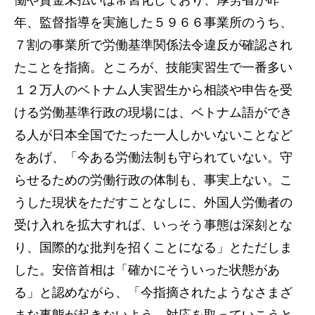
働や賃金未払いは常習化しており、厚労省が昨
年、監督指導を実施した５９６６事業所のうち、
７割の事業所で労働基準関係法令違反が確認され
たことを指摘。ところが、技能実習生で一番多い
１２万人のベトナム人実習生から相談や申告を受
ける労働基準行政の現場には、ベトナム語ができ
る人が日本全国でたった一人しかいないことなど
をあげ、「今ある労働法制も守られていない。守
らせるための労働行政の体制も、事実上ない。こ
うした現状をただすことなしに、外国人労働者の
受け入れを拡大すれば、いっそう事態は深刻とな
り、国際的な批判を招くことになる」とただしま
した。安倍首相は「確かにそういった状態があ
る」と認めながら、「今指摘されたようなさまざ