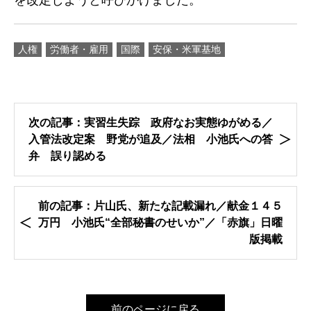
を改定しようと呼びかけました。
人権
労働者・雇用
国際
安保・米軍基地
次の記事：実習生失踪 政府なお実態ゆがめる／
入管法改定案 野党が追及／法相 小池氏への答
弁 誤り認める
前の記事：片山氏、新たな記載漏れ／献金１４５
万円 小池氏“全部秘書のせいか”／「赤旗」日曜
版掲載
前のページに戻る