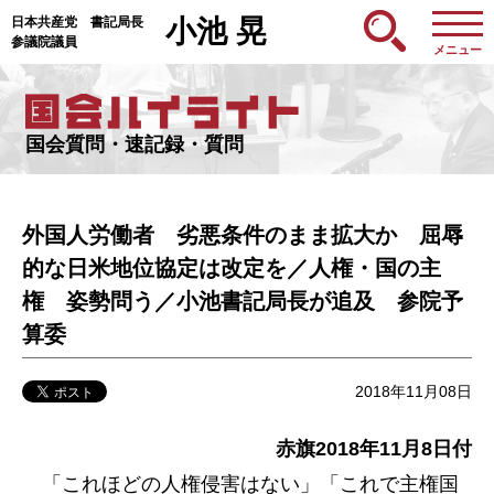
日本共産党 書記局長
小池 晃
参議院議員
メニュー
国会質問・速記録・質問
外国人労働者 劣悪条件のまま拡大か 屈辱
的な日米地位協定は改定を／人権・国の主
権 姿勢問う／小池書記局長が追及 参院予
算委
2018年11月08日
赤旗2018年11月8
日付
「これほどの人権侵害はない」「これで主権国