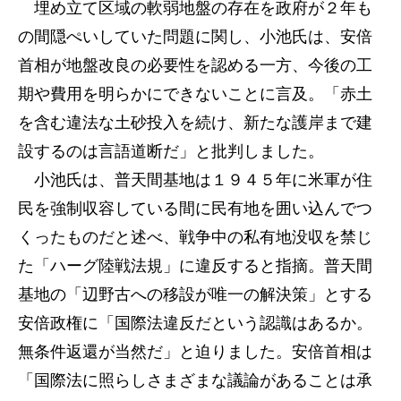
埋め立て区域の軟弱地盤の存在を政府が２年も
の間隠ぺいしていた問題に関し、小池氏は、安倍
首相が地盤改良の必要性を認める一方、今後の工
期や費用を明らかにできないことに言及。「赤土
を含む違法な土砂投入を続け、新たな護岸まで建
設するのは言語道断だ」と批判しました。
小池氏は、普天間基地は１９４５年に米軍が住
民を強制収容している間に民有地を囲い込んでつ
くったものだと述べ、戦争中の私有地没収を禁じ
た「ハーグ陸戦法規」に違反すると指摘。普天間
基地の「辺野古への移設が唯一の解決策」とする
安倍政権に「国際法違反だという認識はあるか。
無条件返還が当然だ」と迫りました。安倍首相は
「国際法に照らしさまざまな議論があることは承