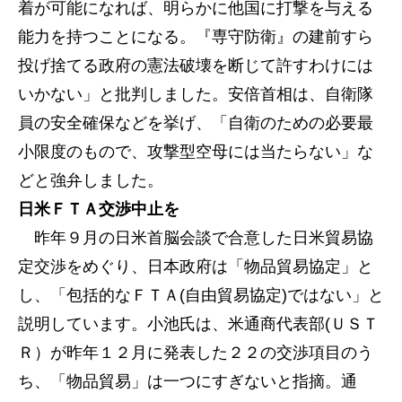
着が可能になれば、明らかに他国に打撃を与える
能力を持つことになる。『専守防衛』の建前すら
投げ捨てる政府の憲法破壊を断じて許すわけには
いかない」と批判しました。安倍首相は、自衛隊
員の安全確保などを挙げ、「自衛のための必要最
小限度のもので、攻撃型空母には当たらない」な
どと強弁しました。
日米ＦＴＡ交渉中止を
昨年９月の日米首脳会談で合意した日米貿易協
定交渉をめぐり、日本政府は「物品貿易協定」と
し、「包括的なＦＴＡ(自由貿易協定)ではない」と
説明しています。小池氏は、米通商代表部(ＵＳＴ
Ｒ）が昨年１２月に発表した２２の交渉項目のう
ち、「物品貿易」は一つにすぎないと指摘。通