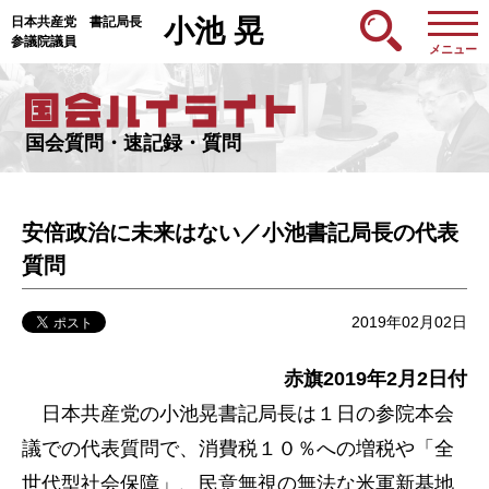
日本共産党 書記局長
小池 晃
参議院議員
メニュー
国会質問・速記録・質問
安倍政治に未来はない／小池書記局長の代表
質問
2019年02月02日
赤旗2019年2月2
日付
日本共産党の小池晃書記局長は１日の参院本会
議での代表質問で、消費税１０％への増税や「全
世代型社会保障」、民意無視の無法な米軍新基地