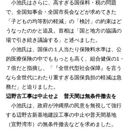
小池氏はさらに、高すぎる国保料・税の問題
で、全国知事会・全国市長会などが求めてきた
「子どもの均等割の軽減」の「検討」の約束はど
うなったのかと追及。首相は「国と地方の協議の
場で引き続き議論する」と述べました。
小池氏は、国保の１人当たり保険料水準は、公
的医療保険の中でももっとも高く、組合健保の1・
７倍だと指摘し、「『全世代型社会保障』を言う
なら全世代にわたり重すぎる国保負担の軽減は急
務だ」と迫りました。
辺野古工事は中止せよ 普天間は無条件撤去を
小池氏は、政府が沖縄県の民意を無視して強行
する辺野古新基地建設工事の中止や普天間基地
（宜野湾市）の無条件撤去などを求めました。