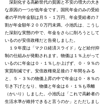
深刻化する高齢世代の貧困と不安の増大の大き
な原因の一つが低年金です。国民年金のみの受給
者の平均年金額は月５・１万円、年金受給者の７
割が年金額年２００万円未満。小池氏は、こうし
た深刻な実態の中で、年金をさらに削ろうとして
いるのが安倍政権だと告発しました。
１９年度は「マクロ経済スライド」など給付抑
制の仕組みが発動されます。物価は１％上がって
いるのに年金は０・１％しか上げず、０・９％の
実質削減です。安倍政権発足後の７年間をみる
と、５・３％の物価上昇の中で年金は０・８％の
引き下げとなり、物価と年金は６・１％も乖離
（かいり）しました。小池氏は「これで高齢者の
生活水準が維持できると言うのか」とただしまし