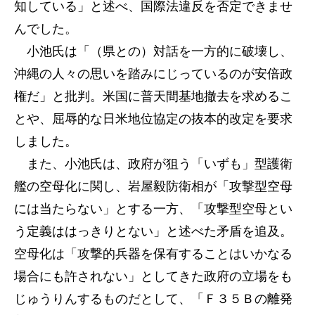
知している」と述べ、国際法違反を否定できませ
んでした。
小池氏は「（県との）対話を一方的に破壊し、
沖縄の人々の思いを踏みにじっているのが安倍政
権だ」と批判。米国に普天間基地撤去を求めるこ
とや、屈辱的な日米地位協定の抜本的改定を要求
しました。
また、小池氏は、政府が狙う「いずも」型護衛
艦の空母化に関し、岩屋毅防衛相が「攻撃型空母
には当たらない」とする一方、「攻撃型空母とい
う定義ははっきりとない」と述べた矛盾を追及。
空母化は「攻撃的兵器を保有することはいかなる
場合にも許されない」としてきた政府の立場をも
じゅうりんするものだとして、「Ｆ３５Ｂの離発