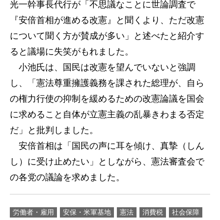
光一幹事長代行が「不思議なことに世論調査で
『安倍首相が進める改憲』と聞くより、ただ改憲
について聞く方が賛成が多い」と述べたと紹介す
ると議場に失笑がもれました。
小池氏は、国民は改憲を望んでいないと強調
し、「憲法尊重擁護義務を課された総理が、自ら
の権力行使の抑制を緩めるための改憲論議を国会
に求めること自体が立憲主義の乱暴きわまる否定
だ」と批判しました。
安倍首相は「国民の声に耳を傾け、真摯（しん
し）に受け止めたい」としながら、憲法審査会で
の各党の議論を求めました。
労働者・雇用
安保・米軍基地
憲法
消費税
社会保障