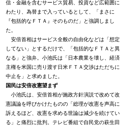
信・金融を含むサービス貿易、投資など広範囲に
わたり、為替まで入っているとして、「まさに
『包括的なＦＴＡ』そのものだ」と強調しまし
た。
安倍首相はサービス全般の自由化などは「想定
してない」とするだけで、「包括的なＦＴＡと異
なる」と強弁。小池氏は「日本農業を壊し、経済
主権を米国に売り渡す日米ＦＴＡ交渉はただちに
中止を」と求めました。
国民は安倍改憲望まず
小池氏は、安倍首相が施政方針演説で改めて改
憲議論を呼びかけたものの「総理が改憲を声高に
訴えるほど、改憲を求める世論は減少を続けてい
る」と痛烈に批判。テレビ番組で自民党の萩生田