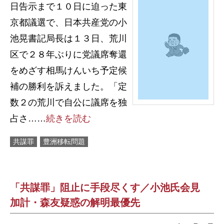
日告示まで１０日に迫った東
京都議選で、日本共産党の小
池晃書記局長は１３日、荒川
区で２８年ぶりに党議席奪還
をめざす相馬けんいち予定候
補の勝利を訴えました。「定
数２の荒川で自公に議席を独
占さ……
続きを読む
共謀罪
豊洲移転問題
「共謀罪」阻止に手段尽くす／小池氏会見
加計・森友疑惑の解明最優先