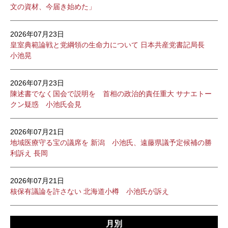
文の資材、今届き始めた」
2026年07月23日
皇室典範論戦と党綱領の生命力について 日本共産党書記局長
小池晃
2026年07月23日
陳述書でなく国会で説明を 首相の政治的責任重大 サナエトー
クン疑惑 小池氏会見
2026年07月21日
地域医療守る宝の議席を 新潟 小池氏、遠藤県議予定候補の勝
利訴え 長岡
2026年07月21日
核保有議論を許さない 北海道小樽 小池氏が訴え
月別