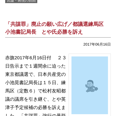
言論・表現の自由
「共謀罪」廃止の願い広げ／都議選練馬区
小池書記局長 とや氏必勝を訴え
2017年06月16日
赤旗2017年6月16日付 ２３
日告示まで１週間余に迫った
東京都議選で、日本共産党の
小池晃書記局長は１５日、練
馬区（定数６）で松村友昭都
議の議席を引き継ぐ、とや英
津子予定候補の必勝を訴えま
した。「共謀罪」強行の暴挙