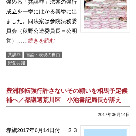
強める「共謀罪」法案の強行
成立を一挙にはかる暴挙に出
ました。同法案は参院法務委
員会（秋野公造委員長＝公明
党）……
続きを読む
共謀罪
言論・表現の自由
野党共闘
豊洲移転強行許さないその願いを相馬予定候
補へ／都議選荒川区 小池書記局長が訴え
2017年06月14日
赤旗2017年6月14日付 ２３