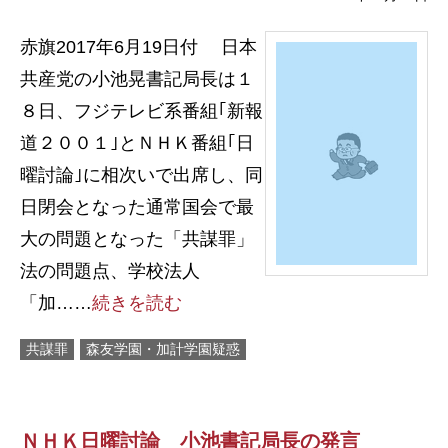
赤旗2017年6月19日付 日本
共産党の小池晃書記局長は１
８日、フジテレビ系番組｢新報
道２００１｣とＮＨＫ番組｢日
曜討論｣に相次いで出席し、同
日閉会となった通常国会で最
大の問題となった「共謀罪」
法の問題点、学校法人
「加……
続きを読む
共謀罪
森友学園・加計学園疑惑
ＮＨＫ日曜討論 小池書記局長の発言