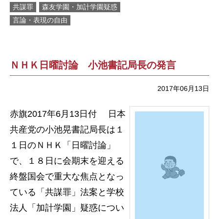
共謀罪
森友学園・加計学園疑惑
言論・表現の自由
ＮＨＫ日曜討論 小池書記局長の発言
2017年06月13日
赤旗2017年6月13日付 日本
共産党の小池晃書記局長は１
１日のＮＨＫ「日曜討論」
で、１８日に会期末を迎える
終盤国会で重大な焦点となっ
ている「共謀罪」法案と学校
法人「加計学園」疑惑につい