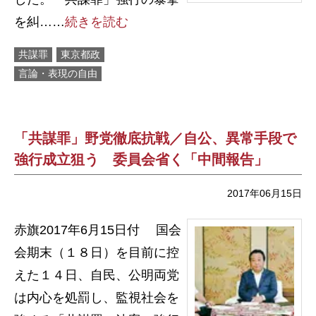
を糾……
続きを読む
共謀罪
東京都政
言論・表現の自由
「共謀罪」野党徹底抗戦／自公、異常手段で
強行成立狙う 委員会省く「中間報告」
2017年06月15日
赤旗2017年6月15日付 国会
会期末（１８日）を目前に控
えた１４日、自民、公明両党
は内心を処罰し、監視社会を