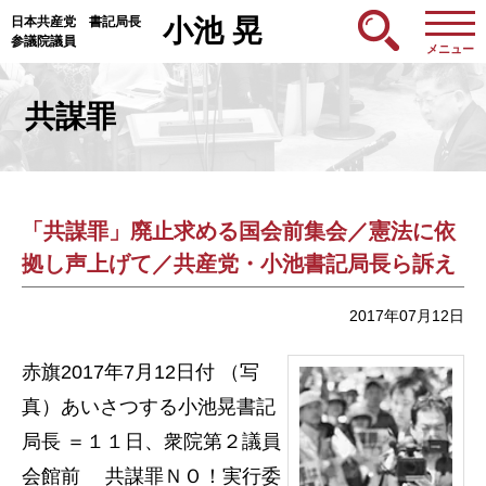
日本共産党 書記局長
小池 晃
参議院議員
メニュー
共謀罪
「共謀罪」廃止求める国会前集会／憲法に依
拠し声上げて／共産党・小池書記局長ら訴え
2017年07月12日
赤旗2017年7月12日付 （写
真）あいさつする小池晃書記
局長 ＝１１日、衆院第２議員
会館前 共謀罪ＮＯ！実行委