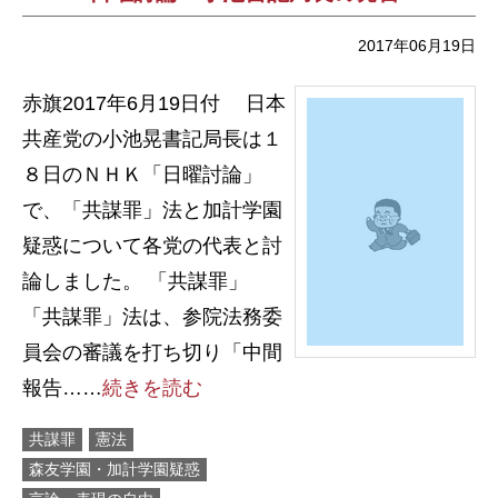
2017年06月19日
赤旗2017年6月19日付 日本
共産党の小池晃書記局長は１
８日のＮＨＫ「日曜討論」
で、「共謀罪」法と加計学園
疑惑について各党の代表と討
論しました。 「共謀罪」
「共謀罪」法は、参院法務委
員会の審議を打ち切り「中間
報告……
続きを読む
共謀罪
憲法
森友学園・加計学園疑惑