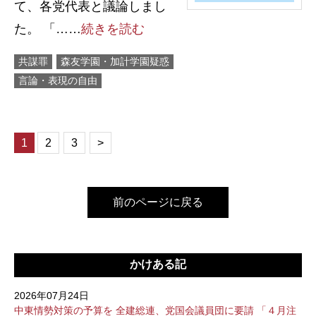
て、各党代表と議論しまし
た。 「……
続きを読む
共謀罪
森友学園・加計学園疑惑
言論・表現の自由
1
2
3
>
前のページに戻る
かけある記
2026年07月24日
中東情勢対策の予算を 全建総連、党国会議員団に要請 「４月注