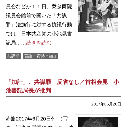
員会などが１１日、衆参両院
議員会館前で開いた「共謀
罪」法施行に対する抗議行動
では、日本共産党の小池晃書
記局……
続きを読む
共謀罪
言論・表現の自由
「加計」、共謀罪 反省なし／首相会見 小
池書記局長が批判
2017年06月20日
赤旗2017年6月20日付 （写