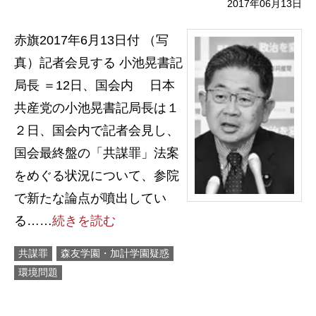
2017年06月13日
赤旗2017年6月13日付 （写
真）記者会見する 小池晃書記
局長 ＝12日、国会内 日本
共産党の小池晃書記局長は１
２日、国会内で記者会見し、
国会最終盤の「共謀罪」法案
をめぐる状況について、参院
で新たな論点が噴出してい
る……
続きを読む
共謀罪
森友学園・加計学園疑惑
環境問題