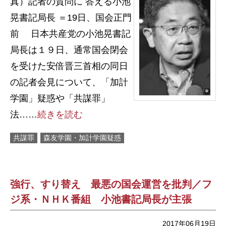
真）記者の質問に 答える小池
晃書記局長 ＝19日、国会正門
前 日本共産党の小池晃書記
局長は１９日、通常国会閉会
を受けた安倍晋三首相の同日
の記者会見について、「加計
学園」疑惑や「共謀罪」
法……
続きを読む
共謀罪
森友学園・加計学園疑惑
強行、すり替え 最悪の国会運営を批判／フ
ジ系・ＮＨＫ番組 小池書記局長が主張
2017年06月19日