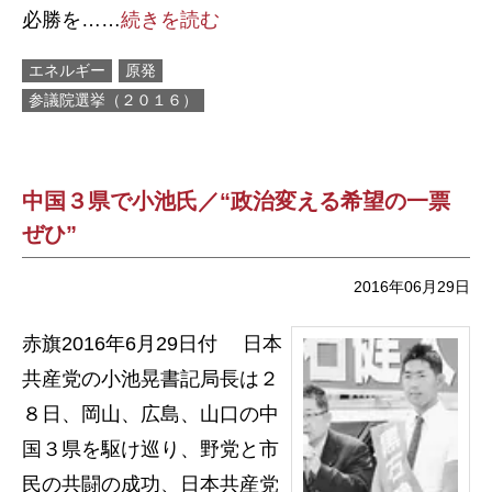
必勝を……
続きを読む
エネルギー
原発
参議院選挙（２０１６）
中国３県で小池氏／“政治変える希望の一票
ぜひ”
2016年06月29日
赤旗2016年6月29日付 日本
共産党の小池晃書記局長は２
８日、岡山、広島、山口の中
国３県を駆け巡り、野党と市
民の共闘の成功、日本共産党