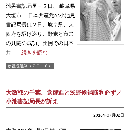
池晃書記局長＝２日、 岐阜県
大垣市 日本共産党の小池晃
書記局長は２日、岐阜県、大
阪府を駆け巡り、野党と市民
の共闘の成功、比例での日本
共……
続きを読む
参議院選挙（２０１６）
大激戦の千葉、党躍進と浅野候補勝利必ず／
小池書記局長が訴え
2016年07月02日