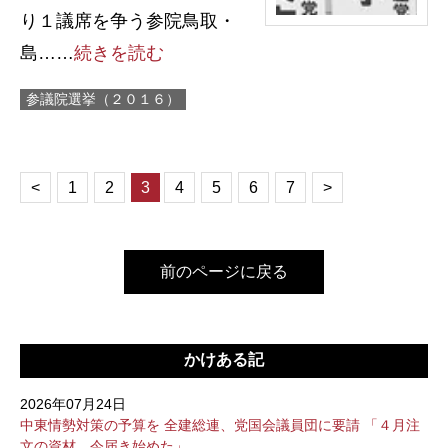
り１議席を争う参院鳥取・
島……
続きを読む
参議院選挙（２０１６）
<
1
2
3
4
5
6
7
>
前のページに戻る
かけある記
2026年07月24日
中東情勢対策の予算を 全建総連、党国会議員団に要請 「４月注
文の資材、今届き始めた」