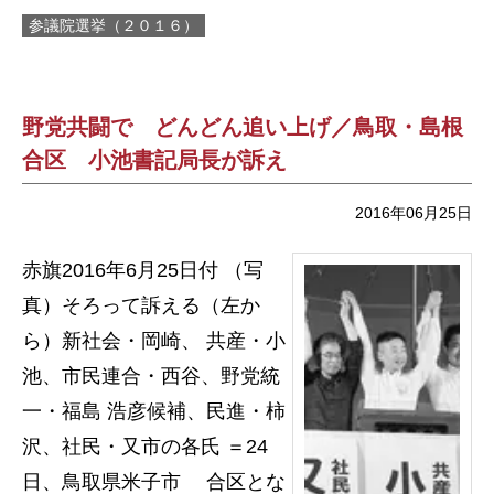
参議院選挙（２０１６）
野党共闘で どんどん追い上げ／鳥取・島根
合区 小池書記局長が訴え
2016年06月25日
赤旗2016年6月25日付 （写
真）そろって訴える（左か
ら）新社会・岡崎、 共産・小
池、市民連合・西谷、野党統
一・福島 浩彦候補、民進・柿
沢、社民・又市の各氏 ＝24
日、鳥取県米子市 合区とな