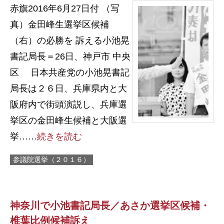
赤旗2016年6月27日付 （写
真）金田峰生選挙区候補
（右）の必勝を 訴える小池晃
書記局長＝26日、神戸市 中央
区 日本共産党の小池晃書記
局長は２６日、兵庫県内と大
阪府内で街頭演説し、兵庫選
挙区の金田峰生候補と大阪選
挙……
続きを読む
参議院選挙（２０１６）
神奈川で小池書記局長／あさか選挙区候補・
椎葉比例候補訴え