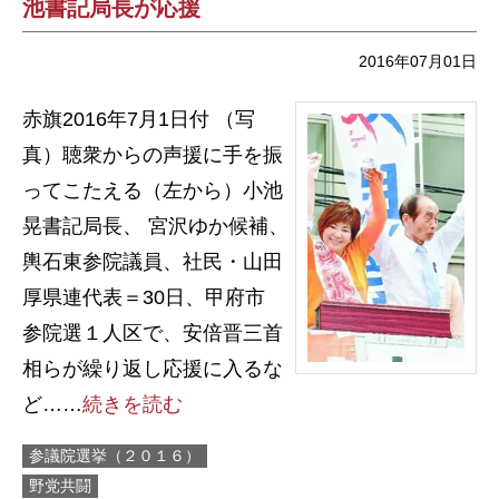
池書記局長が応援
2016年07月01日
赤旗2016年7月1日付 （写
真）聴衆からの声援に手を振
ってこたえる（左から）小池
晃書記局長、 宮沢ゆか候補、
輿石東参院議員、社民・山田
厚県連代表＝30日、甲府市
参院選１人区で、安倍晋三首
相らが繰り返し応援に入るな
ど……
続きを読む
参議院選挙（２０１６）
野党共闘