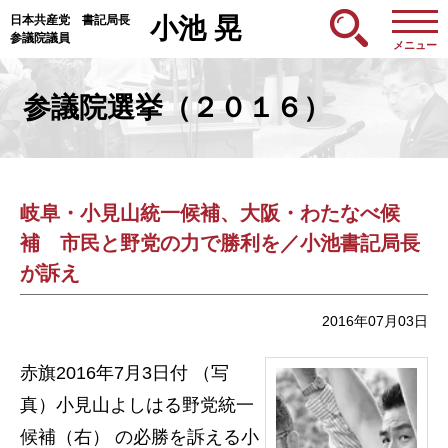
日本共産党 書記局長
小池 晃
参議院議員
メニュー
参議院選挙（２０１６）
岐阜・小見山統一候補、大阪・わたなべ候
補 市民と野党の力で勝利を／小池書記局長
が訴え
2016年07月03日
赤旗2016年7月3日付 （写
真）小見山よしはる野党統一
候補（右） の必勝を訴える小