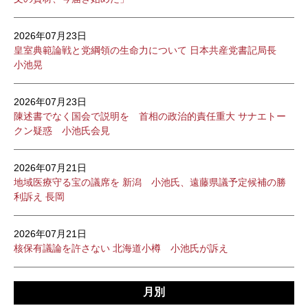
2026年07月23日
皇室典範論戦と党綱領の生命力について 日本共産党書記局長
小池晃
2026年07月23日
陳述書でなく国会で説明を 首相の政治的責任重大 サナエトー
クン疑惑 小池氏会見
2026年07月21日
地域医療守る宝の議席を 新潟 小池氏、遠藤県議予定候補の勝
利訴え 長岡
2026年07月21日
核保有議論を許さない 北海道小樽 小池氏が訴え
月別