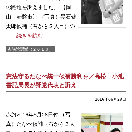
の躍進を訴えました。 【岡
山・赤磐市】 （写真）黒石健
太郎候補（右から２人目）の
……
続きを読む
参議院選挙（２０１６）
憲法守るたなべ統一候補勝利を／高松 小池
書記局長が野党代表と訴え
2016年06月28日
赤旗2016年6月28日付 （写
真）たなべ候補（右から２人