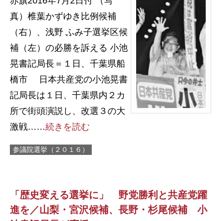
赤旗2016年7月2日付 （写
真）椎葉かずゆき比例候補
（右）、浅野 ふみ子選挙区候
補（左）の必勝を訴える 小池
晃書記局長＝１日、千葉県船
橋市 日本共産党の小池晃書
記局長は１日、千葉県内２カ
所で街頭演説し、改選３の大
激戦……
続きを読む
参議院選挙（２０１６）
「歴史変える選挙に」 野党勝利と共産党躍
進を／山梨・宮沢候補、長野・杉尾候補 小