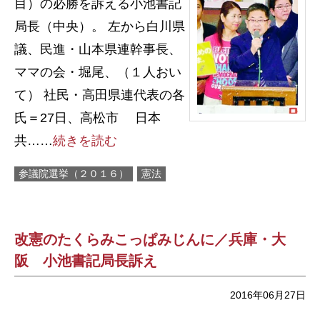
目）の必勝を訴える小池書記
局長（中央）。 左から白川県
議、民進・山本県連幹事長、
ママの会・堀尾、（１人おい
て） 社民・高田県連代表の各
氏＝27日、高松市 日本
共……
続きを読む
参議院選挙（２０１６）
憲法
改憲のたくらみこっぱみじんに／兵庫・大
阪 小池書記局長訴え
2016年06月27日