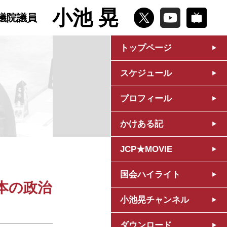
小池 晃
議院議員
トップページ
スケジュール
プロフィール
かけある記
JCP★MOVIE
国会ハイライト
本の政治
小池晃チャンネル
ダウンロード