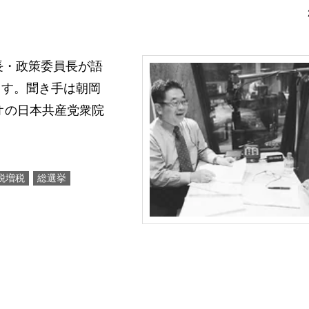
員長・政策委員長が語
ます。聞き手は朝岡
オの日本共産党衆院
税増税
総選挙