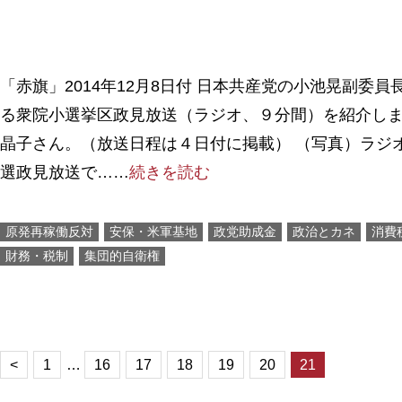
「赤旗」2014年12月8日付 日本共産党の小池晃副委
る衆院小選挙区政見放送（ラジオ、９分間）を紹介し
晶子さん。（放送日程は４日付に掲載） （写真）ラジ
選政見放送で……
続きを読む
原発再稼働反対
安保・米軍基地
政党助成金
政治とカネ
消費
財務・税制
集団的自衛権
<
1
…
16
17
18
19
20
21