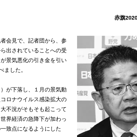
赤旗202
者会見で、記者団から、参
から出されていることへの受
とが景気悪化の引き金を引い
べました。
）が下落し、１月の景気動
型コロナウイルス感染拡大の
る大不況がそもそも起こって
る世界経済の急降下が加わっ
の一致点になるようにした