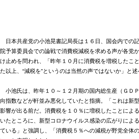
日本共産党の小池晃書記局長は１６日、国会内での記
院予算委員会での論戦で消費税減税を求める声が各党
け止めを問われ、「昨年１０月に消費税を増税したこ
た以上、“減税を”というのは当然の声ではないか」と述
小池氏は、昨年１０～１２月期の国内総生産（ＧＤＰ
向指数などが軒並み悪化していたと指摘。「これは新
影響が出る前だ。消費税を１０％に増税したことによ
いたところに、新型コロナウイルス感染の広がりによ
ている」と強調し、「消費税５％への減税が野党全体