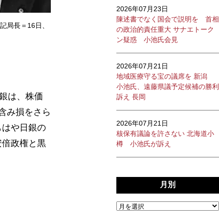
2026年07月23日
陳述書でなく国会で説明を 首相
記局長＝16日、
の政治的責任重大 サナエトーク
ン疑惑 小池氏会見
2026年07月21日
地域医療守る宝の議席を 新潟
小池氏、遠藤県議予定候補の勝利
銀は、株価
訴え 長岡
含み損をさら
2026年07月21日
もはや日銀の
核保有議論を許さない 北海道小
安倍政権と黒
樽 小池氏が訴え
月別