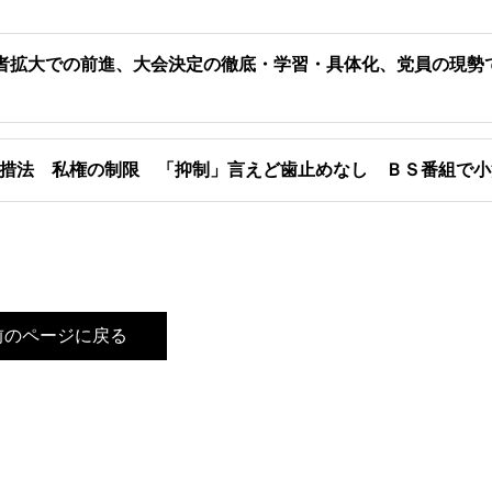
者拡大での前進、大会決定の徹底・学習・具体化、党員の現勢
措法 私権の制限 「抑制」言えど歯止めなし ＢＳ番組で小
前のページに戻る