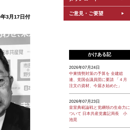
ご意見・ご要望
0年3月17日付
かけある記
2026年07月24日
中東情勢対策の予算を 全建総
連、党国会議員団に要請 「４月
注文の資材、今届き始めた」
2026年07月23日
皇室典範論戦と党綱領の生命力に
ついて 日本共産党書記局長 小
池晃