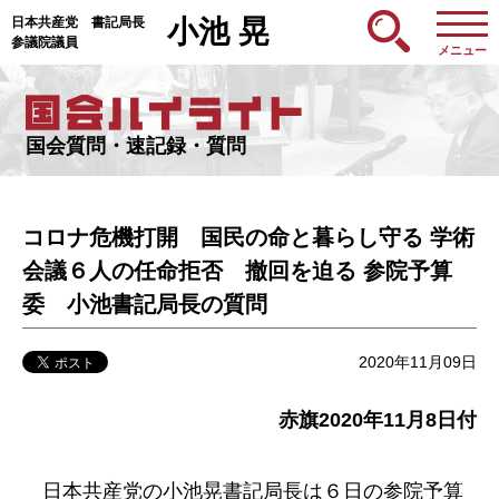
日本共産党 書記局長
小池 晃
参議院議員
メニュー
国会質問・速記録・質問
コロナ危機打開 国民の命と暮らし守る 学術
会議６人の任命拒否 撤回を迫る 参院予算
委 小池書記局長の質問
2020年11月09日
赤旗2020年11月8日付
日本共産党の小池晃書記局長は６日の参院予算