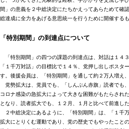
し、つかんできた先駆的な経験、手がかりを交流し学
間」の意義を２中総決定にたちかえってあらためて確
総達成に全力をあげる意思統一を行うために開催する
「特別期間」の到達点について
「特別期間」の四つの課題の到達点は、対話は１４３
「１千万対話」の目標比で１４％、党押し出しポスタ
す。後援会員は、「特別期間」を通して約２万人増え
党勢拡大は、党員でも、「しんぶん赤旗」読者でも、
コロナ感染の急拡大によって大きな困難がもたらされ
となり、読者拡大でも、１２月、１月と比べて前進し
２中総決定にあるように、「特別期間」は、「１千万
拡大にとりくむ運動であり、党の歴史でもやったこと