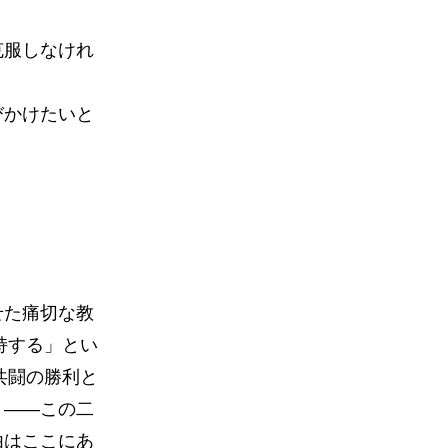
克服しなけれ
びかけたいと
せた痛切な教
持する」とい
共闘の勝利と
と――この二
由はここにあ