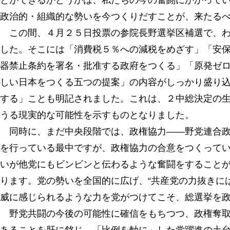
とができるかどうかは、私たちの今の奮闘にかかって
政治的・組織的な勢いを今つくりだすことが、来たる
この間、４月２５日投票の参院長野選挙区補選で、わ
した。そこには「消費税５％への減税をめざす」「安
器禁止条約を署名・批准する政府をつくる」「原発ゼ
しい日本をつくる五つの提案」の内容がしっかり盛り
する」ことも明記されました。これは、２中総決定の
うる現実的な可能性を示すものとなりました。
同時に、まだ中央段階では、政権協力――野党連合政
を行っている最中ですが、政権協力の合意をつくって
いが他党にもビンビンと伝わるような奮闘をすること
ります。党の勢いを全国的に広げ、“共産党の力抜きに
威に感じられるような力を党がつけてこそ、総選挙を
野党共闘の今後の可能性に確信をもちつつ、政権奪取