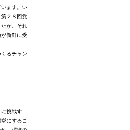
ています。い
。第２８回党
したが、それ
領が新鮮に受
つくるチャン
とに挑戦す
選挙にするこ