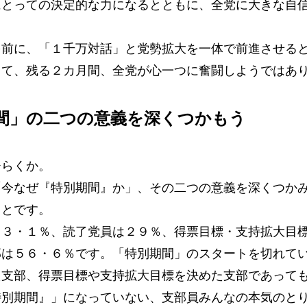
にとっての決定的な力になるとともに、全党に大きな自
前に、「１千万対話」と党勢拡大を一体で前進させる
って、残る２カ月間、全党が心一つに奮闘しようではあ
間」の二つの意義を深くつかもう
らくか。
今なぜ『特別期間』か」、その二つの意義を深くつか
ことです。
３・１％、読了党員は２９％、得票目標・支持拡大目
部は５６・６％です。「特別期間」のスタートを切れて
た支部、得票目標や支持拡大目標を決めた支部であって
特別期間』」になっていない、支部員みんなの本気のと