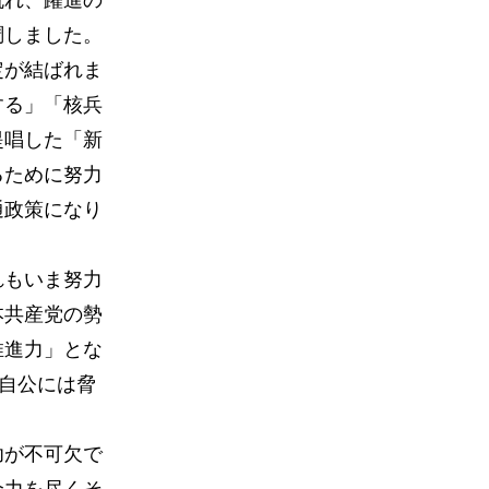
流れ、躍進の
調しました。
定が結ばれま
する」「核兵
提唱した「新
るために努力
通政策になり
れもいま努力
本共産党の勢
推進力」とな
、自公には脅
功が不可欠で