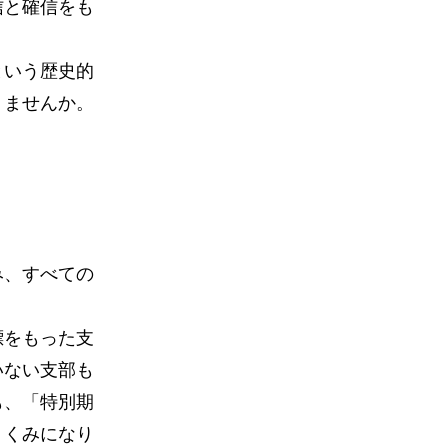
信と確信をも
という歴史的
りませんか。
み、すべての
標をもった支
いない支部も
も、「特別期
りくみになり