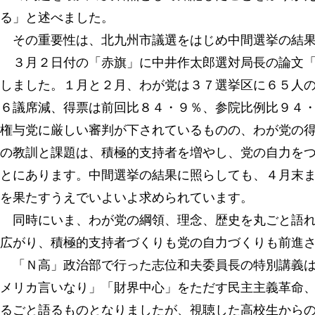
る」と述べました。
その重要性は、北九州市議選をはじめ中間選挙の結果
３月２日付の「赤旗」に中井作太郎選対局長の論文「
しました。１月と２月、わが党は３７選挙区に６５人
６議席減、得票は前回比８４・９％、参院比例比９４
権与党に厳しい審判が下されているものの、わが党の
の教訓と課題は、積極的支持者を増やし、党の自力を
とにあります。中間選挙の結果に照らしても、４月末
を果たすうえでいよいよ求められています。
同時にいま、わが党の綱領、理念、歴史を丸ごと語れ
広がり、積極的支持者づくりも党の自力づくりも前進
「Ｎ高」政治部で行った志位和夫委員長の特別講義は
メリカ言いなり」「財界中心」をただす民主主義革命
るごと語るものとなりましたが、視聴した高校生から