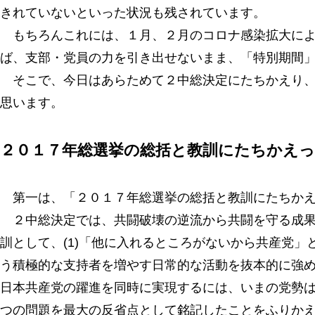
きれていないといった状況も残されています。
もちろんこれには、１月、２月のコロナ感染拡大によ
ば、支部・党員の力を引き出せないまま、「特別期間
そこで、今日はあらためて２中総決定にたちかえり、
思います。
２０１７年総選挙の総括と教訓にたちかえ
第一は、「２０１７年総選挙の総括と教訓にたちかえ
２中総決定では、共闘破壊の逆流から共闘を守る成果
訓として、(1)「他に入れるところがないから共産党
う積極的な支持者を増やす日常的な活動を抜本的に強め
日本共産党の躍進を同時に実現するには、いまの党勢
つの問題を最大の反省点として銘記したことをふりか