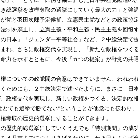
いる」、「とくに『比例を軸に』した日本共産党躍進の
べき総選挙を政権奪取の選挙にしていく最大の力」と強
が党と羽田次郎予定候補、立憲民主党などとの政策協
保法制を廃止し、立憲主義・平和主義・民主主義を回復
ロの日本」「ジェンダー平等社会」など、２中総決定で
込まれ、さらに政権交代を実現し、「新たな政権をつく
生命力を示すとともに、今後「五つの提案」が野党の共
権についての政党間の合意はできていません。われわ
いくためにも、２中総決定で述べたように、まさに「日
が、政権交代を実現し、新しい政権をつくる、決定的な
はとても選挙で勝てない”ということが他党にも伝わり
政権奪取の歴史的選挙にすることができます。
の歴史的総選挙にしていくうえでも「特別期間」の成