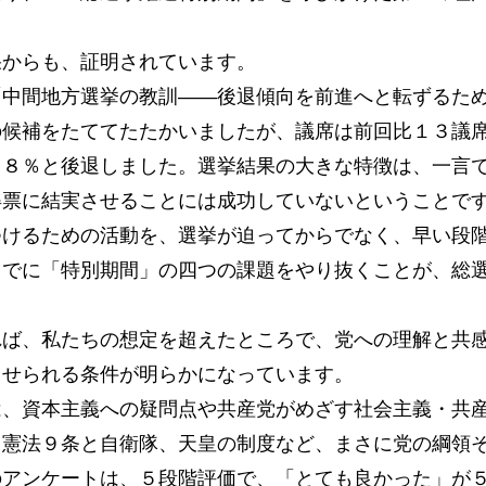
からも、証明されています。
中間地方選挙の教訓――後退傾向を前進へと転ずるた
の候補をたててたたかいましたが、議席は前回比１３議
・８％と後退しました。選挙結果の大きな特徴は、一言
得票に結実させることには成功していないということで
つけるための活動を、選挙が迫ってからでなく、早い段
までに「特別期間」の四つの課題をやり抜くことが、総
ば、私たちの想定を超えたところで、党への理解と共
させられる条件が明らかになっています。
、資本主義への疑問点や共産党がめざす社会主義・共
、憲法９条と自衛隊、天皇の制度など、まさに党の綱領
のアンケートは、５段階評価で、「とても良かった」が