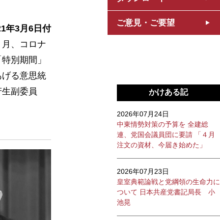
ご意見・ご要望
21年3月6日付
２月、コロナ
「特別期間」
あげる意思統
芳生副委員
かけある記
2026年07月24日
中東情勢対策の予算を 全建総
連、党国会議員団に要請 「４月
注文の資材、今届き始めた」
2026年07月23日
皇室典範論戦と党綱領の生命力に
ついて 日本共産党書記局長 小
池晃