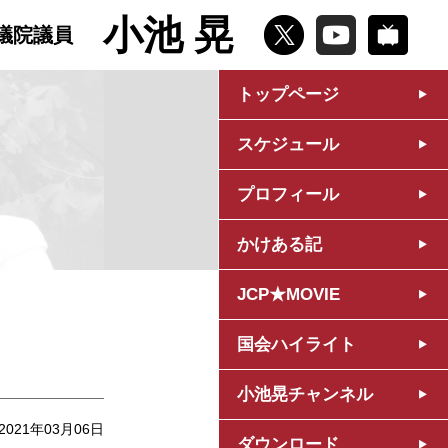
小池 晃
議院議員
トップページ
スケジュール
プロフィール
かけある記
JCP★MOVIE
国会ハイライト
小池晃チャンネル
2021年03月06日
ダウンロード