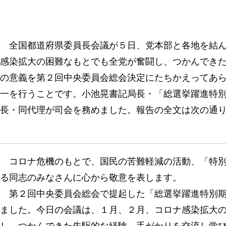
全国都道府県委員長会議が５日、党本部と各地を結ん
感染拡大の困難なもとでも全党が奮闘し、つかんでき
の意義を第２回中央委員会総会決定にたちかえってあ
一を行うことです。小池晃書記局長・「総選挙躍進特
長・同代理が司会を務めました。報告の全文は次の通
コロナ危機のもとで、国民の苦難軽減の活動、「特別
る同志のみなさんに心から敬意を表します。
第２回中央委員会総会で提起した「総選挙躍進特別期
ました。今日の会議は、１月、２月、コロナ感染拡大