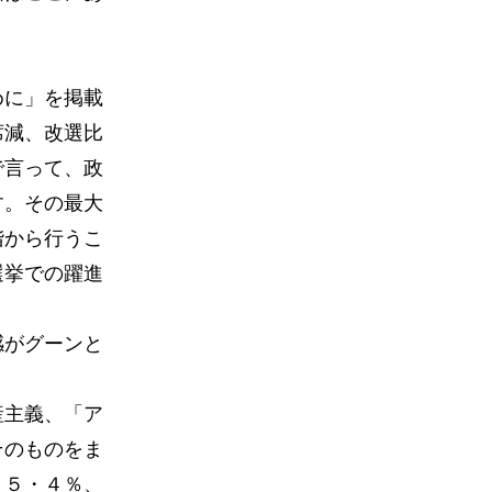
めに」を掲載
席減、改選比
で言って、政
す。その最大
階から行うこ
選挙での躍進
感がグーンと
産主義、「ア
そのものをま
５５・４％、