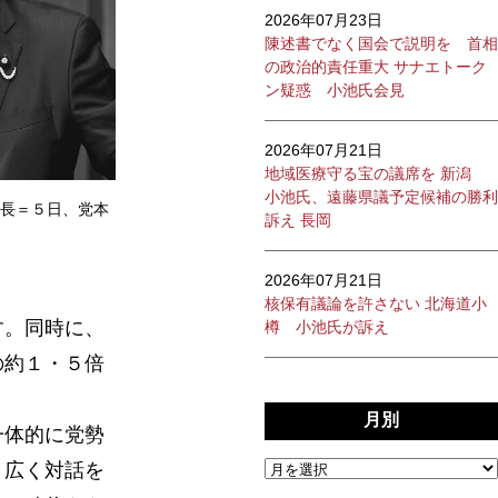
2026年07月23日
陳述書でなく国会で説明を 首相
の政治的責任重大 サナエトーク
ン疑惑 小池氏会見
2026年07月21日
地域医療守る宝の議席を 新潟
小池氏、遠藤県議予定候補の勝利
長＝５日、党本
訴え 長岡
2026年07月21日
核保有議論を許さない 北海道小
す。同時に、
樽 小池氏が訴え
の約１・５倍
月別
一体的に党勢
、広く対話を