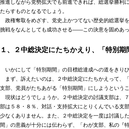
推進しながら党勢拡大でも前進できれば、総選挙勝利
たらすものとなるでしょう。
政権奪取をめざす、党史上かつてない歴史的総選挙を
挑戦をなんとしても成功させる――この決意を固めあ
１、２中総決定にたちかえり、「特別期
いかにして「特別期間」の目標総達成への道をきりひ
まず、訴えたいのは、２中総決定にたちかえって、「
支部、党員がたちあがる「特別期間」にしようという
現状はどうでしょうか。２中総決定の討議支部は、７
部は５８・８％、対話・支持拡大にとりくんでいる支
少なくありません。また、２中総決定を一度は討議し
間」の意義が十分には伝わらず、「わが支部、私の『