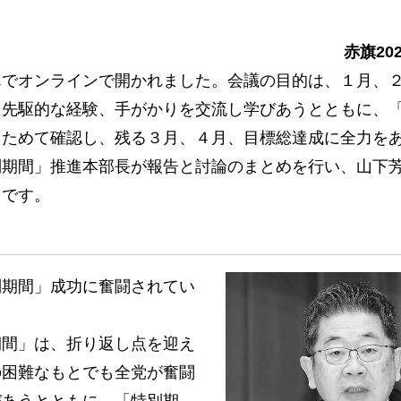
赤旗20
でオンラインで開かれました。会議の目的は、１月、
た先駆的な経験、手がかりを交流し学びあうとともに、
らためて確認し、残る３月、４月、目標総達成に全力を
別期間」推進本部長が報告と討論のまとめを行い、山下
りです。
期間」成功に奮闘されてい
間」は、折り返し点を迎え
の困難なもとでも全党が奮闘