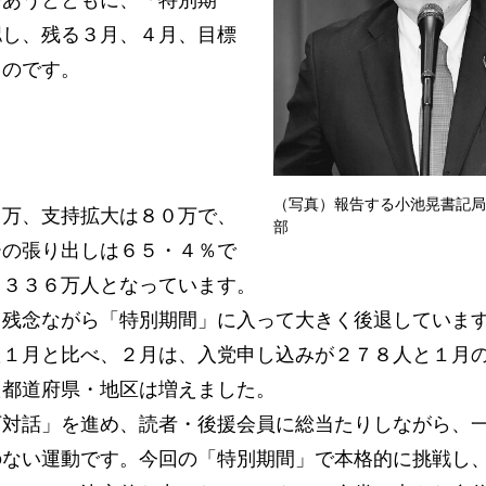
びあうとともに、「特別期
認し、残る３月、４月、目標
ものです。
（写真）報告する小池晃書記局
万、支持拡大は８０万で、
部
ーの張り出しは６５・４％で
、３３６万人となっています。
残念ながら「特別期間」に入って大きく後退していま
た１月と比べ、２月は、入党申し込みが２７８人と１月
た都道府県・地区は増えました。
対話」を進め、読者・後援会員に総当たりしながら、
のない運動です。今回の「特別期間」で本格的に挑戦し