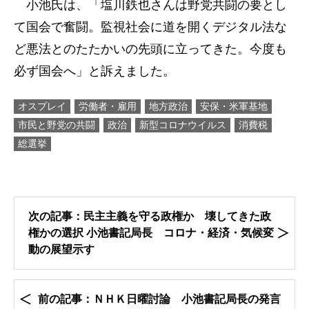
小池氏は、「塩川鉄也さんは野党共闘の要とし
て国会で奮闘。監視社会に道を開くデジタル法な
ど悪法とのたたかいの先頭に立ってきた。今度も
必ず国会へ」と訴えました。
オスプレイ
労働者・雇用
地方政治
安保・米軍基地
市民と野党の共闘
政治
新型コロナウイルス
消費税
総選挙
次の記事：民主主義を守る政権か 壊してきた政
権かの選択 小池書記局長 コロナ・経済・気候変
動の展望示す
前の記事：ＮＨＫ日曜討論 小池書記局長の発言