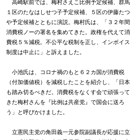
高崎駅前では、梅村さえこ比例予定候補、群馬
１区のたなはしせつ子予定候補、５区の伊藤たつ
や予定候補とともに演説。梅村氏は、「３２年間
消費税ノーの署名を集めてきた。政権を代えて消
費税５％減税。不公平な税制を正し、インボイス
制度は中止に」と訴えました。
小池氏は、コロナ禍のもと６２カ国が消費税
（付加価値税）を減税したことを紹介し、「日本
も踏み切るべきだ。消費税をなくす会で頑張って
きた梅村さんを『比例は共産党』で国会に送ろ
う」と呼びかけました。
立憲民主党の角田義一元参院副議長が応援に立