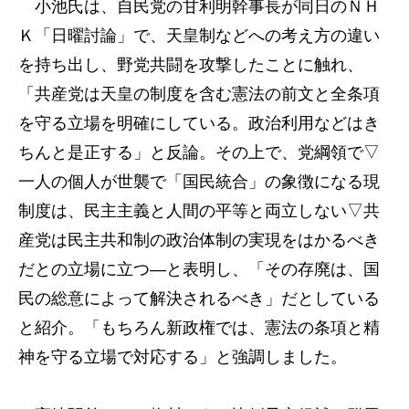
小池氏は、自民党の甘利明幹事長が同日のＮＨ
Ｋ「日曜討論」で、天皇制などへの考え方の違い
を持ち出し、野党共闘を攻撃したことに触れ、
「共産党は天皇の制度を含む憲法の前文と全条項
を守る立場を明確にしている。政治利用などはき
ちんと是正する」と反論。その上で、党綱領で▽
一人の個人が世襲で「国民統合」の象徴になる現
制度は、民主主義と人間の平等と両立しない▽共
産党は民主共和制の政治体制の実現をはかるべき
だとの立場に立つ―と表明し、「その存廃は、国
民の総意によって解決されるべき」だとしている
と紹介。「もちろん新政権では、憲法の条項と精
神を守る立場で対応する」と強調しました。