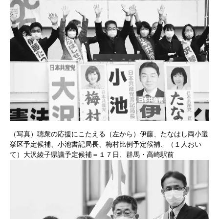
（写真）聴衆の応援にこたえる（左から）伊藤、たなはし両小選
挙区予定候補、小池書記局長、梅村比例予定候補、（１人おい
て）大沢綾子県議予定候補＝１７日、群馬・高崎駅前