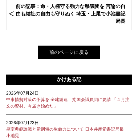
前の記事：命・人権守る強力な県議団を 言論の自
由も結社の自由も守りぬく 埼玉・上尾で小池書記
局長
前のページに戻る
かけある記
2026年07月24日
中東情勢対策の予算を 全建総連、党国会議員団に要請 「４月注
文の資材、今届き始めた」
2026年07月23日
皇室典範論戦と党綱領の生命力について 日本共産党書記局長
小池晃