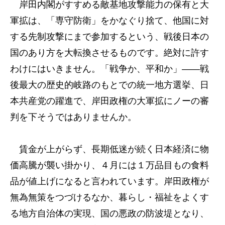
岸田内閣がすすめる敵基地攻撃能力の保有と大
軍拡は、「専守防衛」をかなぐり捨て、他国に対
する先制攻撃にまで参加するという、戦後日本の
国のあり方を大転換させるものです。絶対に許す
わけにはいきません。「戦争か、平和か」――戦
後最大の歴史的岐路のもとでの統一地方選挙、日
本共産党の躍進で、岸田政権の大軍拡にノーの審
判を下そうではありませんか。
賃金が上がらず、長期低迷が続く日本経済に物
価高騰が襲い掛かり、４月には１万品目もの食料
品が値上げになると言われています。岸田政権が
無為無策をつづけるなか、暮らし・福祉をよくす
る地方自治体の実現、国の悪政の防波堤となり、