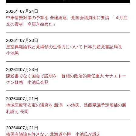
2026年07月24日
中東情勢対策の予算を 全建総連、党国会議員団に要請 「４月注
文の資材、今届き始めた」
2026年07月23日
皇室典範論戦と党綱領の生命力について 日本共産党書記局長
小池晃
2026年07月23日
陳述書でなく国会で説明を 首相の政治的責任重大 サナエトー
クン疑惑 小池氏会見
2026年07月21日
地域医療守る宝の議席を 新潟 小池氏、遠藤県議予定候補の勝
利訴え 長岡
2026年07月21日
核保有議論を許さない 北海道小樽 小池氏が訴え