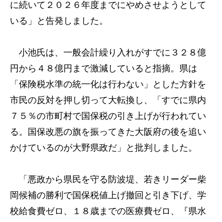
に続いて２０２６年度までにやめさせようとして
いる」と告発しました。
小池氏は、一般会計繰り入れがすでに３２８億
円から４８億円まで激減していると指摘。県は
「保険税水準の統一化は行わない」とした方針を
市民の反対を押し切って大転換し、「すでに県内
７５％の市町村で国保税の引き上げが行われてい
る。国保改悪の旗を振ってきた大阪府の後を追い
かけているのが大野県政だ」と批判しました。
「悪政から県民を守る防波堤、若きリーダー柴
岡候補の勝利で国保税値上げ撤回と引き下げ、学
校給食費ゼロ、１８歳までの医療費ゼロ、『県水