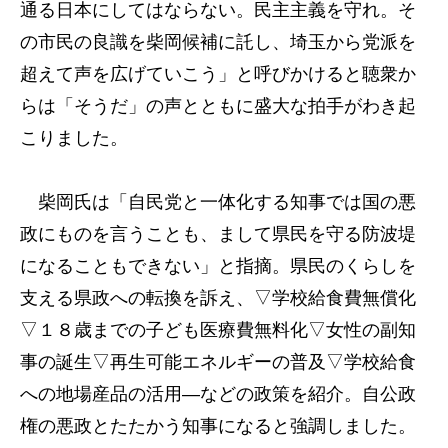
通る日本にしてはならない。民主主義を守れ。そ
の市民の良識を柴岡候補に託し、埼玉から党派を
超えて声を広げていこう」と呼びかけると聴衆か
らは「そうだ」の声とともに盛大な拍手がわき起
こりました。
柴岡氏は「自民党と一体化する知事では国の悪
政にものを言うことも、まして県民を守る防波堤
になることもできない」と指摘。県民のくらしを
支える県政への転換を訴え、▽学校給食費無償化
▽１８歳までの子ども医療費無料化▽女性の副知
事の誕生▽再生可能エネルギーの普及▽学校給食
への地場産品の活用―などの政策を紹介。自公政
権の悪政とたたかう知事になると強調しました。