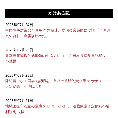
かけある記
2026年07月24日
中東情勢対策の予算を 全建総連、党国会議員団に要請 「４月注
文の資材、今届き始めた」
2026年07月23日
皇室典範論戦と党綱領の生命力について 日本共産党書記局長
小池晃
2026年07月23日
陳述書でなく国会で説明を 首相の政治的責任重大 サナエトー
クン疑惑 小池氏会見
2026年07月21日
地域医療守る宝の議席を 新潟 小池氏、遠藤県議予定候補の勝
利訴え 長岡