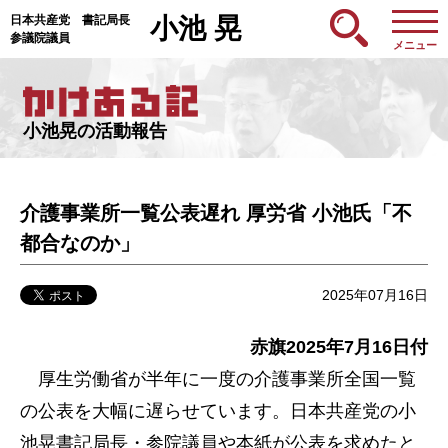
日本共産党 書記局長
小池 晃
参議院議員
メニュー
小池晃の活動報告
介護事業所一覧公表遅れ 厚労省 小池氏「不
都合なのか」
2025年07月16日
赤旗2025年7月16日付
厚生労働省が半年に一度の介護事業所全国一覧
の公表を大幅に遅らせています。日本共産党の小
池晃書記局長・参院議員や本紙が公表を求めたと