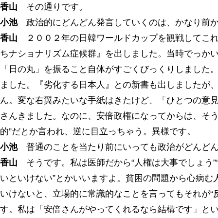
香山
その通りです。
小池
政治的にどんどん発言していくのは、かなり前
香山
２００２年の日韓ワールドカップを観戦してこれ
ちナショナリズム症候群』を出しました。当時でっか
「日の丸」を振ること自体がすごくびっくりしました
ました。『劣化する日本人』との新書も出しましたが
ん。変な右翼みたいな手紙はきたけど、「ひとつの意
さんきました。なのに、安倍政権になってからは、そう
的”だとか言われ、逆に目立っちゃう。異様です。
小池
普通のことを当たり前にいっても政治がどんどん
香山
そうです。私は医師だから“人権は大事でしょう”
いといけない”とかいいますよ。貧困の問題から心病む
いけないと、立場的に常識的なことを言ってもそれが“
す。私は「安倍さんがやってくれるなら結構です」と