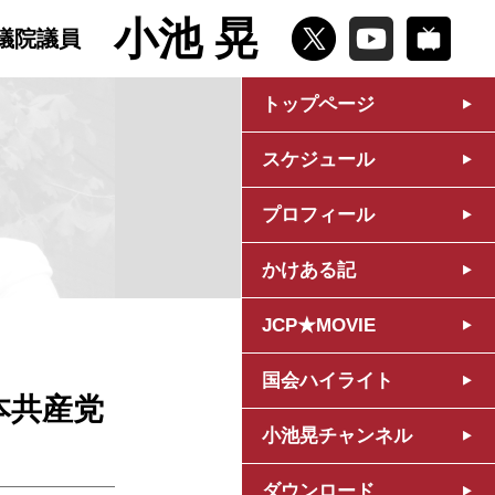
小池 晃
議院議員
トップページ
スケジュール
プロフィール
かけある記
JCP★MOVIE
国会ハイライト
本共産党
小池晃チャンネル
ダウンロード