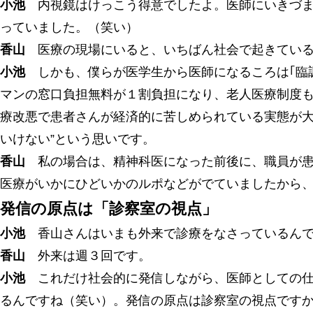
小池
内視鏡はけっこう得意でしたよ。医師にいきづま
っていました。（笑い）
香山
医療の現場にいると、いちばん社会で起きている
小池
しかも、僕らが医学生から医師になるころは｢臨
マンの窓口負担無料が１割負担になり、老人医療制度
療改悪で患者さんが経済的に苦しめられている実態が大
いけない”という思いです。
香山
私の場合は、精神科医になった前後に、職員が患
医療がいかにひどいかのルポなどがでていましたから、
発信の原点は「診察室の視点」
小池
香山さんはいまも外来で診療をなさっているんで
香山
外来は週３回です。
小池
これだけ社会的に発信しながら、医師としての仕
るんですね（笑い）。発信の原点は診察室の視点です