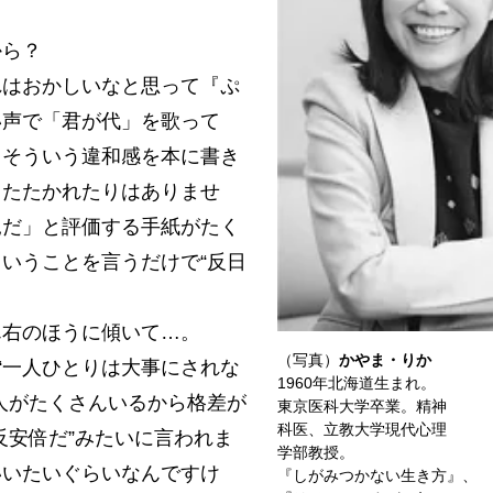
から？
はおかしいなと思って『ぷ
い声で「君が代」を歌って
。そういう違和感を本に書き
、たたかれたりはありませ
見だ」と評価する手紙がたく
いうことを言うだけで“反日
右のほうに傾いて…。
（写真）
かやま・りか
“一人ひとりは大事にされな
1960年北海道生まれ。
人がたくさんいるから格差が
東京医科大学卒業。精神
科医、立教大学現代心理
反安倍だ”みたいに言われま
学部教授。
いいたいぐらいなんですけ
『しがみつかない生き方』、