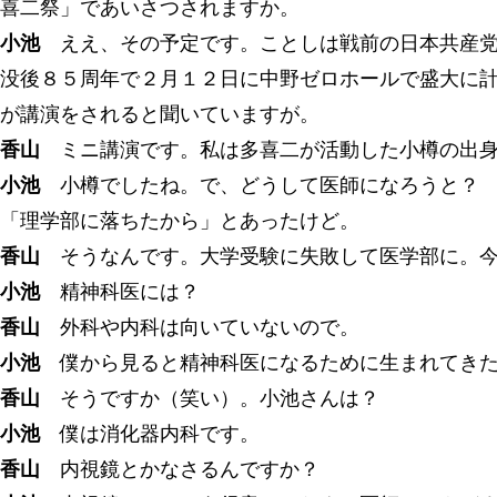
喜二祭」であいさつされますか。
小池
ええ、その予定です。ことしは戦前の日本共産党
没後８５周年で２月１２日に中野ゼロホールで盛大に
が講演をされると聞いていますが。
香山
ミニ講演です。私は多喜二が活動した小樽の出身
小池
小樽でしたね。で、どうして医師になろうと？ 
「理学部に落ちたから」とあったけど。
香山
そうなんです。大学受験に失敗して医学部に。今
小池
精神科医には？
香山
外科や内科は向いていないので。
小池
僕から見ると精神科医になるために生まれてきた
香山
そうですか（笑い）。小池さんは？
小池
僕は消化器内科です。
香山
内視鏡とかなさるんですか？