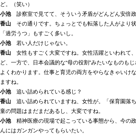
ど。（笑い）
小池
診察室で見てて、そういう矛盾がどんどん安倍政
香山
その通りです。ちょっとでも転落した人がより状
「過労うつ」もすごく多いし。
小池
若い人だけじゃない。
香山
女性もすごく大変ですね。女性活躍といわれて、
ど、一方で、日本会議的な“母の役割”みたいなものも
よくわかります。仕事と育児の両方をやらなきゃいけ
ますね。
小池
追い詰められている感じ？
香山
追い詰められていますね、女性が。「保育園落ち
童の問題はまだまだあるし、大変ですね。
小池
精神医療の現場で起こっている事態から、今の政
んにはガンガンやってもらいたい。