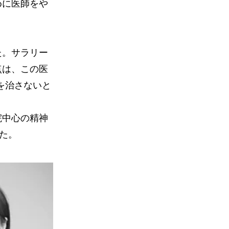
めに医師をや
た。サラリー
点は、この医
を治さないと
院中心の精神
た。