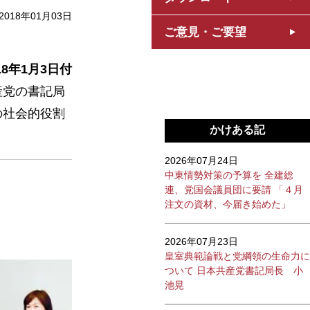
2018年01月03日
ご意見・ご要望
18年1月3日付
産党の書記局
の社会的役割
かけある記
2026年07月24日
中東情勢対策の予算を 全建総
連、党国会議員団に要請 「４月
注文の資材、今届き始めた」
2026年07月23日
皇室典範論戦と党綱領の生命力に
ついて 日本共産党書記局長 小
池晃