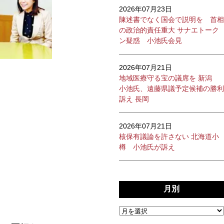
2026年07月23日
陳述書でなく国会で説明を 首相
の政治的責任重大 サナエトーク
ン疑惑 小池氏会見
2026年07月21日
地域医療守る宝の議席を 新潟
小池氏、遠藤県議予定候補の勝利
訴え 長岡
2026年07月21日
核保有議論を許さない 北海道小
樽 小池氏が訴え
月別