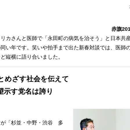
赤旗20
リカさんと医師で「永田町の病気を治そう」と日本共
の同い年です。笑いや拍手まで出た新春対談では、医師
など縦横に語り合いました。
とめざす社会を伝えて
望示す党名は誇り
が「杉並・中野・渋谷 多