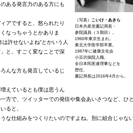
のある発言力のある方にも
（写真）
こいけ・あきら
ディアですると、怒られたり
日本共産党書記局長・
なくなっちゃうとかありま
参院議員（３期目）。
1960年東京生まれ。
倍は許せないよね”とかいう人
東北大学医学部卒業。
だ」と。すごく変なことで深
1987年に健康文化会
小豆沢病院入職。
全日本民医連理事などを
歴任。
いろんな方も発言しているじ
書記局長は2016年4月から。
増えているとも僕は思うん
の一方で、ツイッターでの発信や集会あいさつなど、ひ
ていると。
うな仕組みをつくりたいのですよね。別に組合じゃな