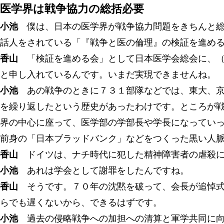
医学界は戦争協力の総括必要
小池
僕は、日本の医学界が戦争協力問題をきちんと総
話人をされている「『戦争と医の倫理』の検証を進め
香山
「検証を進める会」として日本医学会総会に、（
と申し入れているんです。いまだ実現できませんね。
小池
あの戦争のときに７３１部隊などでは、東大、京
を繰り返したという歴史があったわけです。ところが
界の中心に座って、医学部の学部長や学長になっていっ
前身の「日本ブラッドバンク」などをつくった黒い人
香山
ドイツは、ナチ時代に犯した精神障害者の虐殺に
小池
あれは学会として謝罪をしたんですね。
香山
そうです。７０年の沈黙を破って、会長が追悼式
らでも遅くないから、できるはずです。
小池
過去の侵略戦争への加担への清算と軍学共同に向