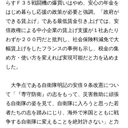
らすＦ３５戦闘機の爆買いはやめ、安心の年金を
はじめ暮らし応援の政策が必要と強調。「政府が
できる賃上げ」である最低賃金引き上げでは、安
倍政権による中小企業の賃上げ支援が１社あたり
わずか２００円だと批判し、社会保険料減免で大
幅賃上げをしたフランスの事例も示し、税金の集
め方・使い方を変えれば実現可能だと力を込めま
した。
大争点である自衛隊明記の安倍９条改憲につい
て「『専守防衛』の志をもって、災害救助に頑張
る自衛隊の姿を見て、自衛隊に入ろうと思った若
者たちの志を踏みにじり、海外で米国とともに戦
争する自衛隊に変えることを絶対許さない」と力