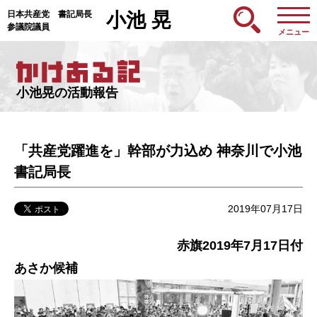
日本共産党 書記局長
小池 晃
参議院議員
メニュー
小池晃の活動報告
「共産党躍進を」幹部が力込め 神奈川で小池
書記局長
2019年07月17日
赤旗2019年7月17日付
あさか候補