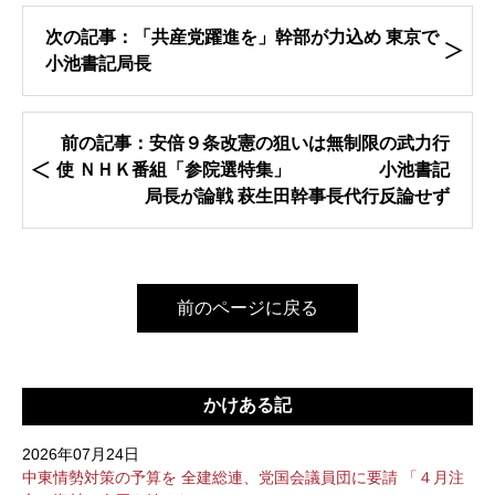
次の記事：「共産党躍進を」幹部が力込め 東京で
小池書記局長
前の記事：安倍９条改憲の狙いは無制限の武力行
使 ＮＨＫ番組「参院選特集」 小池書記
局長が論戦 萩生田幹事長代行反論せず
前のページに戻る
かけある記
2026年07月24日
中東情勢対策の予算を 全建総連、党国会議員団に要請 「４月注