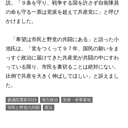
説。「９条を守り、戦争する国を許さず自衛隊員
の命も守る一票は党派を超えて共産党に」と呼び
かけました。
「希望は市民と野党の共闘にある」と語った小
池氏は、「党をつくって９７年、国民の願いをま
っすぐ政治に届けてきた共産党が共闘の中にすわ
っている限り、市民を裏切ることは絶対にない。
比例で共産を大きく伸ばしてほしい」と訴えまし
た。
参議院選挙2019
地方政治
安保・米軍基地
市民と野党の共闘
憲法