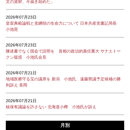
文の資材、今届き始めた」
2026年07月23日
皇室典範論戦と党綱領の生命力について 日本共産党書記局長
小池晃
2026年07月23日
陳述書でなく国会で説明を 首相の政治的責任重大 サナエトー
クン疑惑 小池氏会見
2026年07月21日
地域医療守る宝の議席を 新潟 小池氏、遠藤県議予定候補の勝
利訴え 長岡
2026年07月21日
核保有議論を許さない 北海道小樽 小池氏が訴え
月別