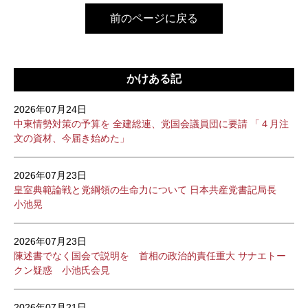
前のページに戻る
かけある記
2026年07月24日
中東情勢対策の予算を 全建総連、党国会議員団に要請 「４月注
文の資材、今届き始めた」
2026年07月23日
皇室典範論戦と党綱領の生命力について 日本共産党書記局長
小池晃
2026年07月23日
陳述書でなく国会で説明を 首相の政治的責任重大 サナエトー
クン疑惑 小池氏会見
2026年07月21日