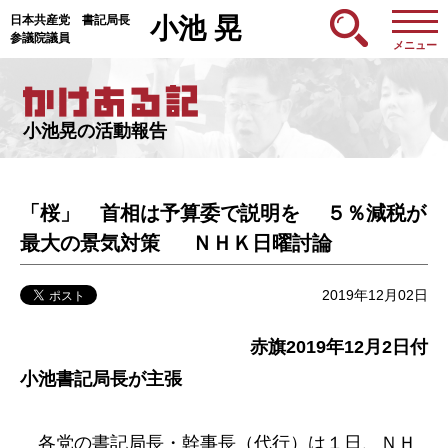
日本共産党 書記局長
小池 晃
参議院議員
メニュー
小池晃の活動報告
「桜」 首相は予算委で説明を ５％減税が
最大の景気対策 ＮＨＫ日曜討論
2019年12月02日
赤旗2019年12月2日付
小池書記局長が主張
各党の書記局長・幹事長（代行）は１日、ＮＨ