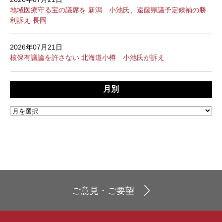
地域医療守る宝の議席を 新潟 小池氏、遠藤県議予定候補の勝
利訴え 長岡
2026年07月21日
核保有議論を許さない 北海道小樽 小池氏が訴え
月別
ご意見・ご要望