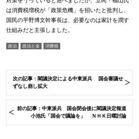
対策をうっていると述べましたが、立民・福山氏
は消費税増税が「政策危機」を招いたと批判し、
国民の平野博文幹事長は、必要なのは家計を潤す
仕組みだと主張しました。
政治
政治と金
消費税
次の記事：閣議決定による中東派兵 国会審議せ
ずなし崩し拡大
前の記事：中東派兵 国会閉会後に閣議決定報道
小池氏「国会で議論を」 ＮＨＫ日曜討論