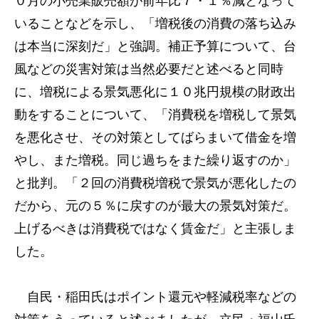
０月の小売業販売額が前年比７・１％減となって
いることなどを示し、「増税後の消費の落ち込み
は本当に深刻だ」と強調。補正予算について、台
風などの災害対策は当然必要だと述べると同時
に、増税による景気悪化に１０兆円規模の財政出
動をすることについて、「消費税を増税して景気
を悪化させ、その対策としてばらまいて借金を増
やし、また増税。同じ過ちをまた繰り返すのか」
と批判。「２回の消費税増税で景気が悪化したの
だから、元の５％に戻すのが最大の景気対策だ。
上げるべきは消費税ではなく賃金だ」と主張しま
した。
自民・稲田氏はポイント還元や軽減税率などの