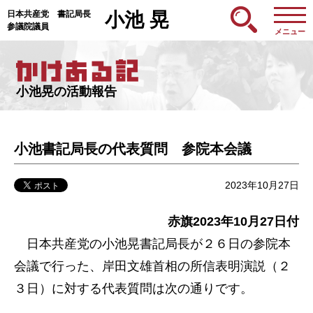
日本共産党 書記局長
小池 晃
参議院議員
メニュー
小池晃の活動報告
小池書記局長の代表質問 参院本会議
2023年10月27日
赤旗2023年10月27日付
日本共産党の小池晃書記局長が２６日の参院本
会議で行った、岸田文雄首相の所信表明演説（２
３日）に対する代表質問は次の通りです。