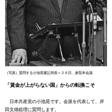
（写真）質問する小池晃書記局長＝２６日、参院本会議
「賃金が上がらない国」からの転換こそ
日本共産党の小池晃です。会派を代表して、岸
田文雄総理に質問します。