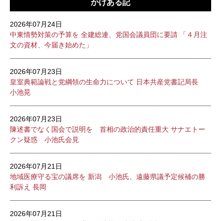
かけある記
2026年07月24日
中東情勢対策の予算を 全建総連、党国会議員団に要請 「４月注
文の資材、今届き始めた」
2026年07月23日
皇室典範論戦と党綱領の生命力について 日本共産党書記局長
小池晃
2026年07月23日
陳述書でなく国会で説明を 首相の政治的責任重大 サナエトー
クン疑惑 小池氏会見
2026年07月21日
地域医療守る宝の議席を 新潟 小池氏、遠藤県議予定候補の勝
利訴え 長岡
2026年07月21日