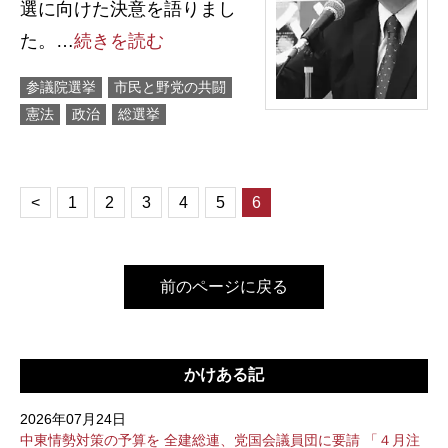
選に向けた決意を語りまし
た。…
続きを読む
参議院選挙
市民と野党の共闘
憲法
政治
総選挙
<
1
2
3
4
5
6
前のページに戻る
かけある記
2026年07月24日
中東情勢対策の予算を 全建総連、党国会議員団に要請 「４月注