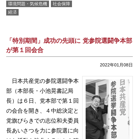
環境問題・気候危機
社会保障
経済
「特別期間」成功の先頭に 党参院選闘争本部
が第１回会合
2022年01月08日
日本共産党の参院選闘争本
部（本部長・小池晃書記局
長）は６日、党本部で第１回
の会合を開き、４中総決定と
党旗びらきでの志位和夫委員
長あいさつを力に参院選に向