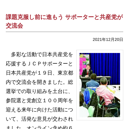
課題克服し前に進もう サポーターと共産党が
交流会
2021年12月20日
多彩な活動で日本共産党を
応援するＪＣＰサポーターと
日本共産党が１９日、東京都
内で交流会を開きました。総
選挙での取り組みを土台に、
参院選と党創立１００周年を
迎える来年に向けた活動につ
いて、活発な意見が交わされ
ました。オンライン含め約６