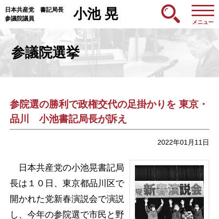
日本共産党 書記局長
小池 晃
参議院議員
メニュー
参議院選挙
参院選の勝利で政権交代の足掛かりを 東京・
品川 小池書記局長が訴え
2022年01月11日
日本共産党の小池晃書記局
長は１０日、東京都品川区で
開かれた党新春演説会で演説
し、今年の参院選で市民と野