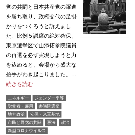
党の共闘と日本共産党の躍進
を勝ち取り、政権交代の足掛
かりをつくろうと訴えまし
た。比例５議席の絶対確保、
東京選挙区で山添拓参院議員
の再選を必ず実現しようと力
を込めると、会場から盛大な
拍手がわき起こりました。…
続きを読む
エネルギー
ジェンダー平等
労働者・雇用
参議院選挙
地方政治
安保・米軍基地
市民と野党の共闘
憲法
政治
新型コロナウイルス