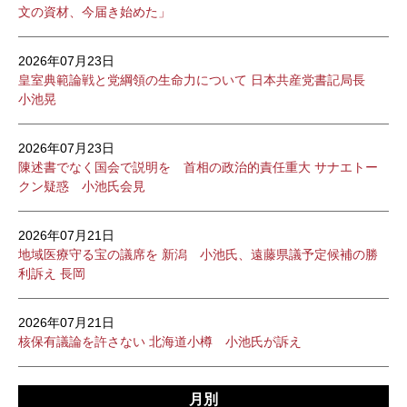
文の資材、今届き始めた」
2026年07月23日
皇室典範論戦と党綱領の生命力について 日本共産党書記局長
小池晃
2026年07月23日
陳述書でなく国会で説明を 首相の政治的責任重大 サナエトー
クン疑惑 小池氏会見
2026年07月21日
地域医療守る宝の議席を 新潟 小池氏、遠藤県議予定候補の勝
利訴え 長岡
2026年07月21日
核保有議論を許さない 北海道小樽 小池氏が訴え
月別