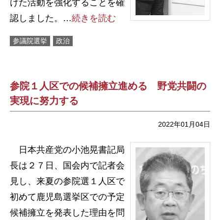
けた活動を強化することを確
認しました。…
続きを読む
参議院選挙
政治
参院１人区での候補擁立進める 野党共闘の
実現に努力する
2022年01月04日
日本共産党の小池晃書記局
長は２７日、国会内で記者会
見し、来夏の参院選１人区で
初めて鹿児島選挙区での予定
候補擁立を発表した理由を問