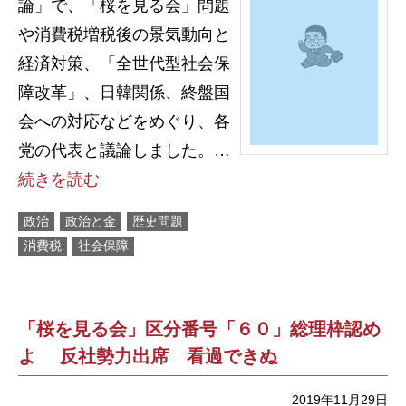
論」で、「桜を見る会」問題
や消費税増税後の景気動向と
経済対策、「全世代型社会保
障改革」、日韓関係、終盤国
会への対応などをめぐり、各
党の代表と議論しました。…
続きを読む
政治
政治と金
歴史問題
消費税
社会保障
「桜を見る会」区分番号「６０」総理枠認め
よ 反社勢力出席 看過できぬ
2019年11月29日