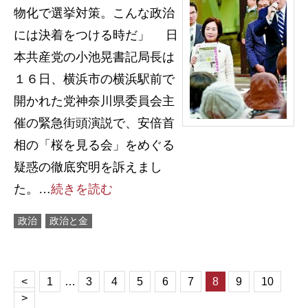
物化で選挙対策。こんな政治
には決着をつける時だ」 日
本共産党の小池晃書記局長は
１６日、横浜市の横浜駅前で
開かれた党神奈川県委員会主
催の緊急街頭演説で、安倍首
相の「桜を見る会」をめぐる
疑惑の徹底究明を訴えまし
た。…
続きを読む
政治
政治と金
<
1
…
3
4
5
6
7
8
9
10
>