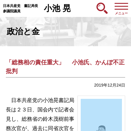
日本共産党 書記局長
小池 晃
参議院議員
メニュー
政治と金
「総務相の責任重大」 小池氏、かんぽ不正
批判
2019年12月24日
日本共産党の小池晃書記局
長は２３日、国会内で記者会
見し、総務省の鈴木茂樹前事
務次官が、過去に同省次官を