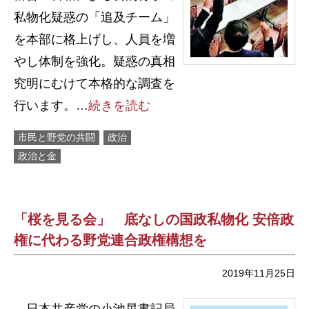
私物化疑惑の「追及チーム」
を本部に格上げし、人員を増
やし体制を強化。疑惑の真相
究明にむけて本格的な調査を
行います。…
続きを読む
市民と野党の共闘
政治
政治と金
「桜を見る会」 底なしの国政私物化 安倍政
権に代わる野党連合政権構想を
2019年11月25日