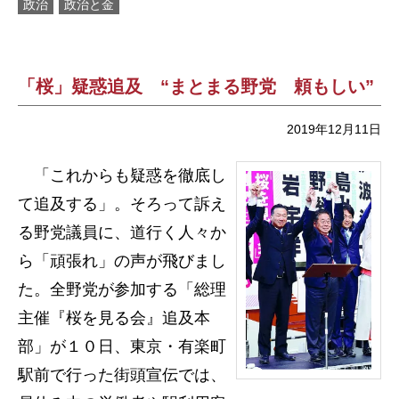
政治
政治と金
「桜」疑惑追及 “まとまる野党 頼もしい”
2019年12月11日
「これからも疑惑を徹底し
て追及する」。そろって訴え
る野党議員に、道行く人々か
ら「頑張れ」の声が飛びまし
た。全野党が参加する「総理
主催『桜を見る会』追及本
部」が１０日、東京・有楽町
駅前で行った街頭宣伝では、