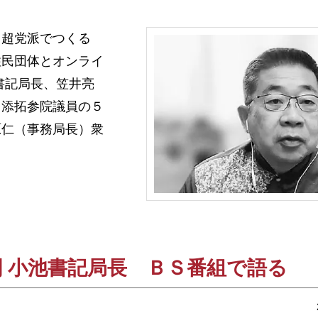
超党派でつくる
住民団体とオンライ
書記局長、笠井亮
山添拓参院議員の５
原仁（事務局長）衆
 小池書記局長 ＢＳ番組で語る