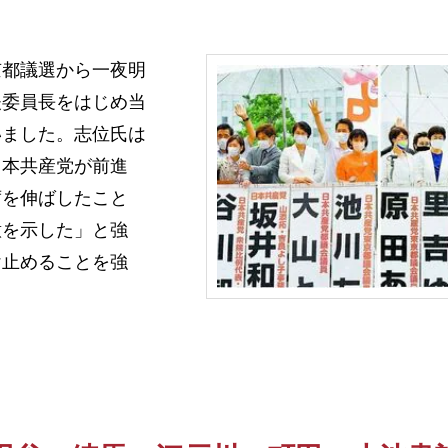
都議選から一夜明
夫委員長をはじめ当
いました。志位氏は
日本共産党が前進
席を伸ばしたこと
意を示した」と強
け止めることを強