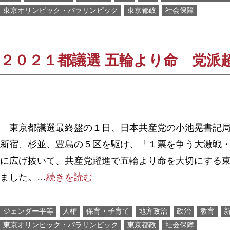
東京オリンピック・パラリンピック
東京都政
社会保障
２０２１都議選 五輪より命 党派
東京都議選最終盤の１日、日本共産党の小池晃書記局
新宿、杉並、豊島の５区を駆け、「１票を争う大激戦
に広げ抜いて、共産党躍進で五輪より命を大切にする
ました。…
続きを読む
ジェンダー平等
人権
保育・子育て
地方政治
政治
教育
東京オリンピック・パラリンピック
東京都政
社会保障