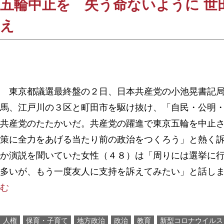
五輪中止を 失う命ないように 世
え
東京都議選最終盤の２日、日本共産党の小池晃書記局
馬、江戸川の３区と町田市を駆け抜け、「自民・公明
共産党のたたかいだ。共産党の躍進で東京五輪を中止
策に全力をあげる当たり前の政治をつくろう」と熱く
か演説を聞いていた女性（４８）は「周りには選挙に
多いが、もう一度友人に支持を訴えてみたい」と話し
む
人権
保育・子育て
地方政治
政治
教育
新型コロナウイルス