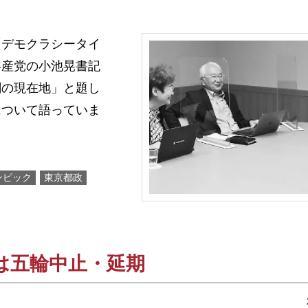
デモクラシータイ
共産党の小池晃書記
闘の現在地」と題し
について語っていま
ンピック
東京都政
は五輪中止・延期