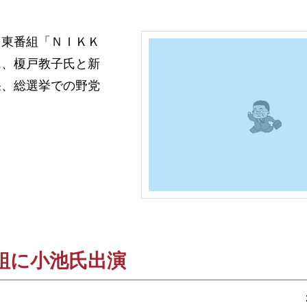
東番組「ＮＩＫＫ
氏、榎戸教子氏と新
果、総選挙での野党
組に小池氏出演