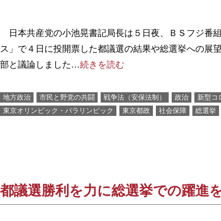
日本共産党の小池晃書記局長は５日夜、ＢＳフジ番組
ス」で４日に投開票した都議選の結果や総選挙への展
部と議論しました…
続きを読む
地方政治
市民と野党の共闘
戦争法（安保法制）
政治
新型コ
東京オリンピック・パラリンピック
東京都政
社会保障
総選挙
都議選勝利を力に総選挙での躍進を