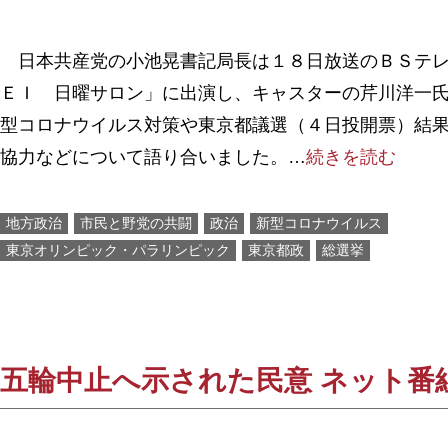
日本共産党の小池晃書記局長は１８日放送のＢＳテレ
ＥＩ 日曜サロン」に出演し、キャスターの芹川洋一
型コロナウイルス対策や東京都議選（４日投開票）結
協力などについて語り合いました。…
続きを読む
地方政治
市民と野党の共闘
政治
新型コロナウイルス
東京オリンピック・パラリンピック
東京都政
総選挙
五輪中止へ示された民意 ネット番