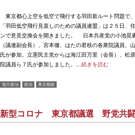
東京都心上空を低空で飛行する羽田新ルート問題で、
「羽田低空飛行見直しのための議員連盟」は２５日、
ンで意見交換会を開きました。 日本共産党の小池晃
（議連副会長）、宮本徹、はたの君枝の各衆院議員、
氏が参加。立憲民主党からは海江田万里（会長）、松
院議員ら７氏が参加しました。…
続きを読む
地方政治
政治
東京都政
新型コロナ 東京都議選 野党共闘