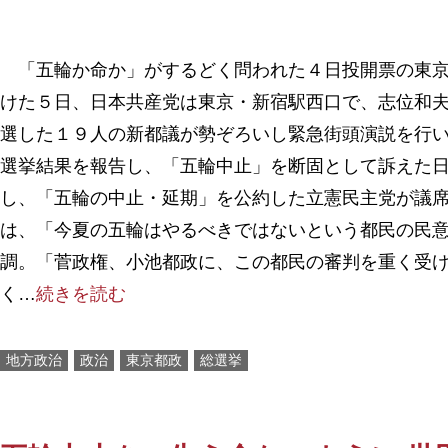
「五輪か命か」がするどく問われた４日投開票の東京
けた５日、日本共産党は東京・新宿駅西口で、志位和
選した１９人の新都議が勢ぞろいし緊急街頭演説を行
選挙結果を報告し、「五輪中止」を断固として訴えた
し、「五輪の中止・延期」を公約した立憲民主党が議
は、「今夏の五輪はやるべきではないという都民の民
調。「菅政権、小池都政に、この都民の審判を重く受
く…
続きを読む
地方政治
政治
東京都政
総選挙