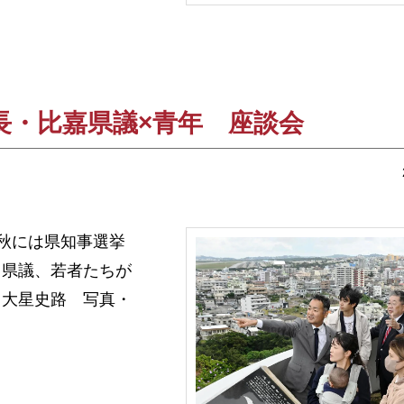
長・比嘉県議×青年 座談会
、秋には県知事選挙
き県議、若者たちが
、大星史路 写真・