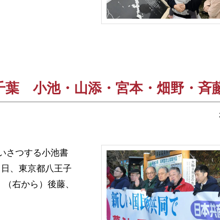
千葉 小池・山添・宮本・畑野・斉
あいさつする小池書
１日、東京都八王子
。（右から）後藤、