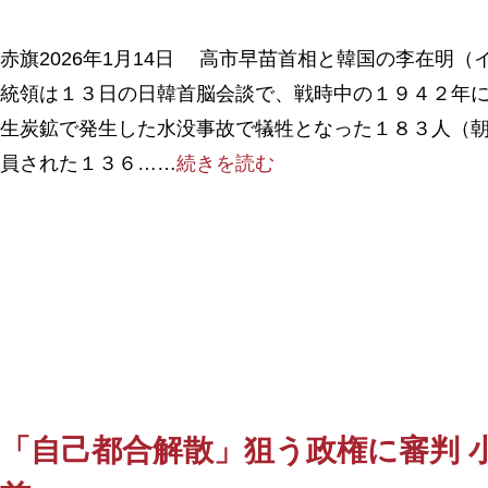
赤旗2026年1月14日 高市早苗首相と韓国の李在明（
統領は１３日の日韓首脳会談で、戦時中の１９４２年
生炭鉱で発生した水没事故で犠牲となった１８３人（
員された１３６……
続きを読む
「自己都合解散」狙う政権に審判 