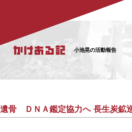
小池晃の活動報告
遺骨 ＤＮＡ鑑定協力へ 長生炭鉱