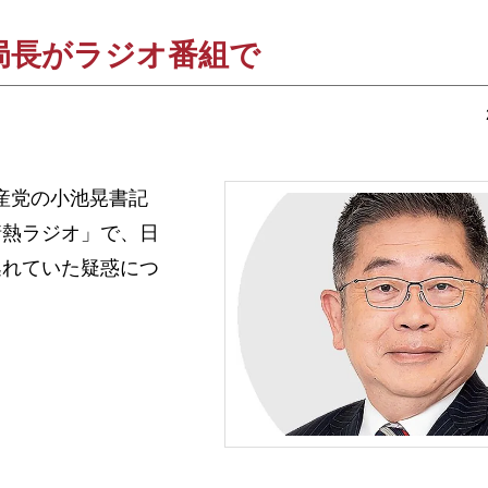
局長がラジオ番組で
共産党の小池晃書記
情熱ラジオ」で、日
逃れていた疑惑につ