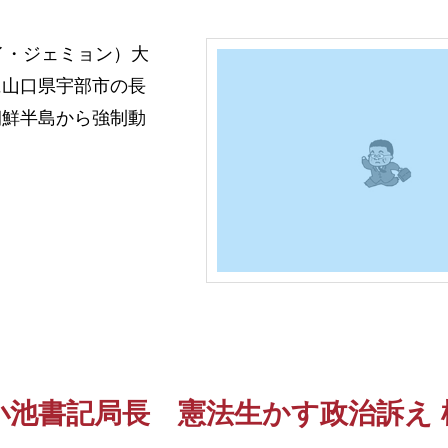
イ・ジェミョン）大
に山口県宇部市の長
朝鮮半島から強制動
小池書記局長 憲法生かす政治訴え 