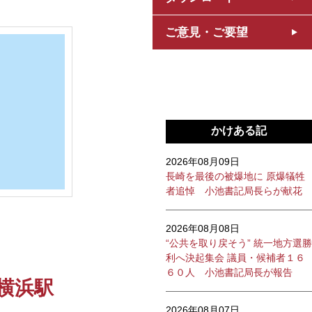
ご意見・ご要望
かけある記
2026年08月09日
長崎を最後の被爆地に 原爆犠牲
者追悼 小池書記局長らが献花
2026年08月08日
“公共を取り戻そう” 統一地方選勝
利へ決起集会 議員・候補者１６
６０人 小池書記局長が報告
横浜駅
2026年08月07日