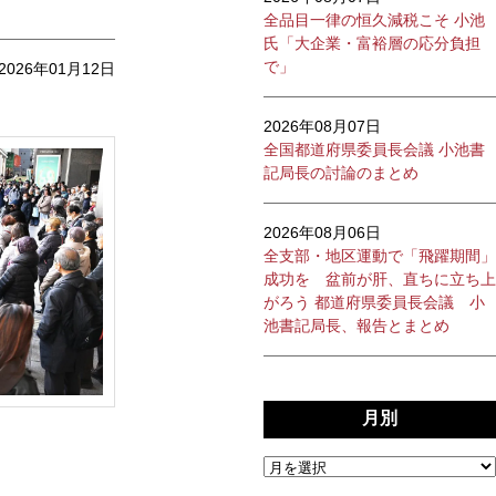
全品目一律の恒久減税こそ 小池
氏「大企業・富裕層の応分負担
で」
2026年01月12日
2026年08月07日
全国都道府県委員長会議 小池書
記局長の討論のまとめ
2026年08月06日
全支部・地区運動で「飛躍期間」
成功を 盆前が肝、直ちに立ち上
がろう 都道府県委員長会議 小
池書記局長、報告とまとめ
月別