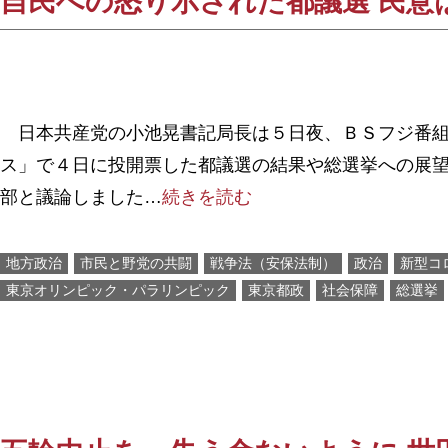
自民への怒り示された都議選 民意
日本共産党の小池晃書記局長は５日夜、ＢＳフジ番組
ス」で４日に投開票した都議選の結果や総選挙への展
部と議論しました…
続きを読む
地方政治
市民と野党の共闘
戦争法（安保法制）
政治
新型コ
東京オリンピック・パラリンピック
東京都政
社会保障
総選挙