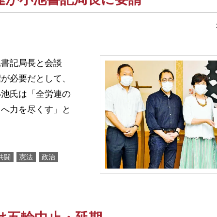
書記局長と会談
権が必要だとして、
小池氏は「全労連の
りへ力を尽くす」と
共闘
憲法
政治