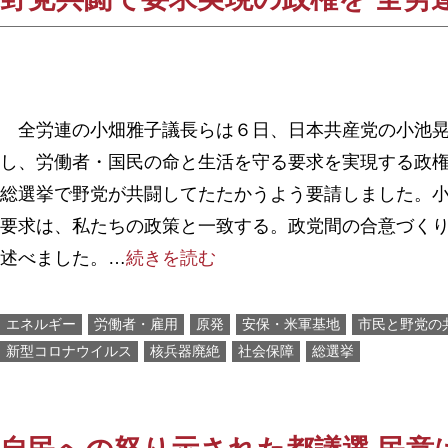
全労連の小畑雅子議長らは６日、日本共産党の小池晃
し、労働者・国民の命と生活を守る要求を実現する政
総選挙で野党が共闘してたたかうよう要請しました。
要求は、私たちの政策と一致する。政党間の合意づく
述べました。…
続きを読む
エネルギー
労働者・雇用
原発
安保・米軍基地
市民と野党の
新型コロナウイルス
核兵器廃絶
社会保障
総選挙