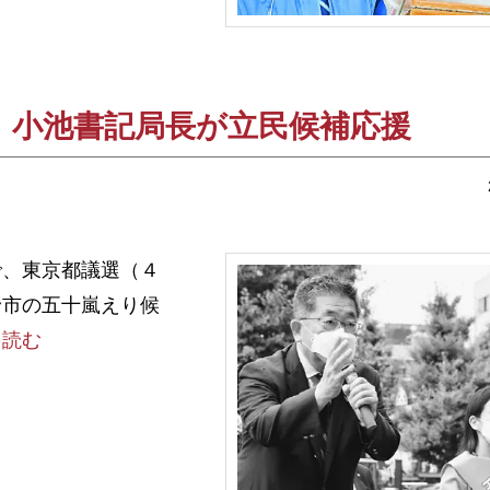
 小池書記局長が立民候補応援
、東京都議選（４
野市の五十嵐えり候
を読む