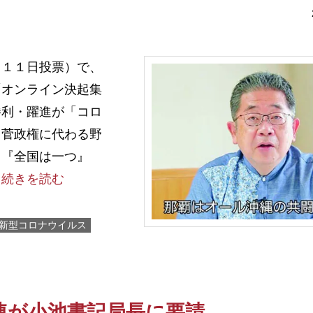
１１日投票）で、
「オンライン決起集
勝利・躍進が「コロ
、菅政権に代わる野
も『全国は一つ』
…
続きを読む
新型コロナウイルス
連が小池書記局長に要請