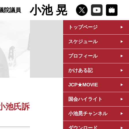
小池 晃
議院議員
トップページ
スケジュール
プロフィール
かけある記
JCP★MOVIE
国会ハイライト
小池氏訴
小池晃チャンネル
ダウンロード