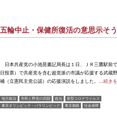
五輪中止・保健所復活の意思示そう
日本共産党の小池晃書記局長は１日、ＪＲ三鷹駅前で
日投票）で共産党を含む超党派の市議が応援する武蔵
補（立憲民主党公認）の応援演説をしました。…
続き
地方政治
市民と野党の共闘
政治
新型コロナウイルス
東京オリンピック・パラリンピック
東京都政
社会保障