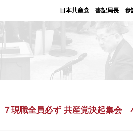
日本共産党 書記局長
参
 ７現職全員必ず 共産党決起集会 