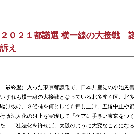
２０２１都議選 横一線の大接戦 
訴え
最終盤に入った東京都議選で、日本共産党の小池晃書
いずれも横一線の大接戦となっている北多摩４区、北
駆け抜け、３候補を何としても押し上げ、五輪中止や
行政法人化の阻止を実現して「ケアに手厚い東京をつ
た。「独法化を許せば、大阪のように大変なことにな