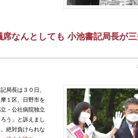
議席なんとしても 小池書記局長が三
記局長は３０日、
多摩１区、日野市を
都立・公社病院独立
くろう」と訴えまし
る。絶対負けられな