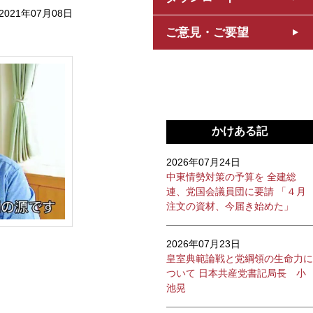
2021年07月08日
ご意見・ご要望
かけある記
2026年07月24日
中東情勢対策の予算を 全建総
連、党国会議員団に要請 「４月
注文の資材、今届き始めた」
2026年07月23日
皇室典範論戦と党綱領の生命力に
ついて 日本共産党書記局長 小
池晃