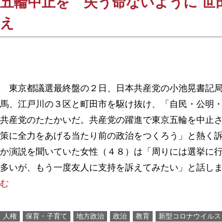
五輪中止を 失う命ないように 世
え
東京都議選最終盤の２日、日本共産党の小池晃書記局
馬、江戸川の３区と町田市を駆け抜け、「自民・公明
共産党のたたかいだ。共産党の躍進で東京五輪を中止
策に全力をあげる当たり前の政治をつくろう」と熱く
か演説を聞いていた女性（４８）は「周りには選挙に
多いが、もう一度友人に支持を訴えてみたい」と話し
む
人権
保育・子育て
地方政治
政治
教育
新型コロナウイルス