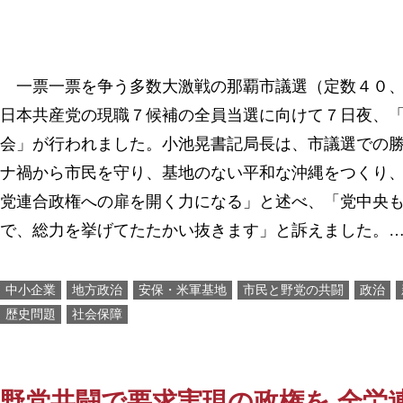
一票一票を争う多数大激戦の那覇市議選（定数４０、
日本共産党の現職７候補の全員当選に向けて７日夜、
会」が行われました。小池晃書記局長は、市議選での
ナ禍から市民を守り、基地のない平和な沖縄をつくり
党連合政権への扉を開く力になる」と述べ、「党中央
で、総力を挙げてたたかい抜きます」と訴えました。
中小企業
地方政治
安保・米軍基地
市民と野党の共闘
政治
歴史問題
社会保障
野党共闘で要求実現の政権を 全労