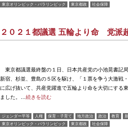
東京オリンピック・パラリンピック
東京都政
社会保障
２０２１都議選 五輪より命 党派
東京都議選最終盤の１日、日本共産党の小池晃書記局
新宿、杉並、豊島の５区を駆け、「１票を争う大激戦
に広げ抜いて、共産党躍進で五輪より命を大切にする
ました。…
続きを読む
ジェンダー平等
人権
保育・子育て
地方政治
政治
教育
東京オリンピック・パラリンピック
東京都政
社会保障