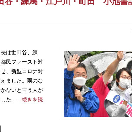
田谷・練馬・江戸川・町田 小池書
長は世田谷、練
・都民ファースト対
させ、新型コロナ対
訴えました。雨のな
行かないと言う人が
ました。…
続きを読